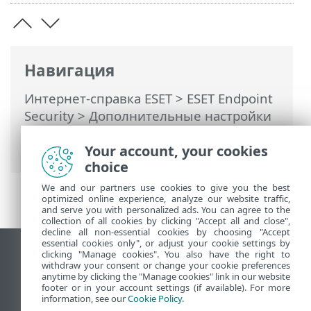
Навигация
Интернет-справка ESET
>
ESET Endpoint
Security
>
Дополнительные настройки
>
Сканирование
>
Сканирование
Your account, your cookies
устройства
> Съемные носители
choice
We and our partners use cookies to give you the best
optimized online experience, analyze our website traffic,
and serve you with personalized ads. You can agree to the
collection of all cookies by clicking "Accept all and close",
decline all non-essential cookies by choosing "Accept
essential cookies only", or adjust your cookie settings by
clicking "Manage cookies". You also have the right to
Использовать сайт для ПК
withdraw your consent or change your cookie preferences
End of Life
anytime by clicking the "Manage cookies" link in our website
footer or in your account settings (if available). For more
База знаний ESET
information, see our
Cookie Policy
.
Форум ESET