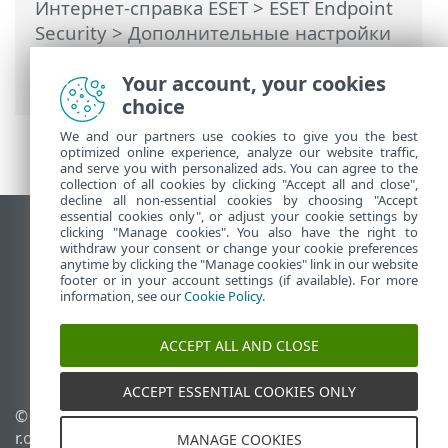
Интернет-справка ESET
>
ESET Endpoint
Security
>
Дополнительные настройки
>
Уведомления
> Интерактивные
Your account, your cookies
предупреждения
choice
We and our partners use cookies to give you the best
optimized online experience, analyze our website traffic,
and serve you with personalized ads. You can agree to the
collection of all cookies by clicking "Accept all and close",
decline all non-essential cookies by choosing "Accept
essential cookies only", or adjust your cookie settings by
clicking "Manage cookies". You also have the right to
Использовать сайт для ПК
withdraw your consent or change your cookie preferences
End of Life
anytime by clicking the "Manage cookies" link in our website
footer or in your account settings (if available). For more
База знаний ESET
information, see our
Cookie Policy
.
Форум ESET
ESET Status Portal
ACCEPT ALL AND CLOSE
Региональная поддержка
ACCEPT ESSENTIAL COOKIES ONLY
© 1992 - 2026 ESET, spol. s
Управлять файлами
r.o. - Все права защищены.
cookie
MANAGE COOKIES