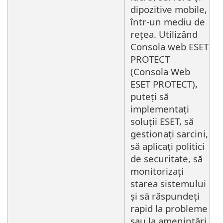
dipozitive mobile,
într-un mediu de
rețea. Utilizând
Consola web ESET
PROTECT
(Consola Web
ESET PROTECT),
puteți să
implementați
soluții ESET, să
gestionați sarcini,
să aplicați politici
de securitate, să
monitorizați
starea sistemului
și să răspundeți
rapid la probleme
sau la amenințări