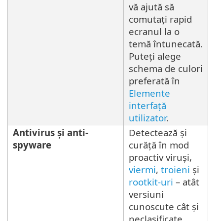
vă ajută să
comutați rapid
ecranul la o
temă întunecată.
Puteți alege
schema de culori
preferată în
Elemente
interfață
utilizator
.
Antivirus şi anti-
Detectează și
spyware
curăță în mod
proactiv viruși,
viermi
,
troieni
și
rootkit-uri
– atât
versiuni
cunoscute cât și
neclasificate.