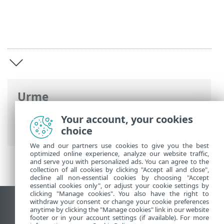
Urme
Ajutor online ESET
>
ESET Endpoint
Your account, your cookies
Security
>
Prezentare generală
choice
We and our partners use cookies to give you the best
optimized online experience, analyze our website traffic,
and serve you with personalized ads. You can agree to the
collection of all cookies by clicking "Accept all and close",
decline all non-essential cookies by choosing "Accept
essential cookies only", or adjust your cookie settings by
clicking "Manage cookies". You also have the right to
withdraw your consent or change your cookie preferences
Vizualizare site pentru desktop
anytime by clicking the "Manage cookies" link in our website
footer or in your account settings (if available). For more
End of Life