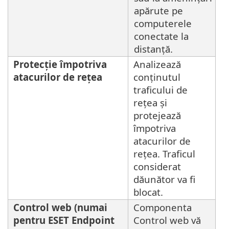
apărute pe
computerele
conectate la
distanță.
Protecție împotriva
Analizează
atacurilor de rețea
conținutul
traficului de
rețea și
protejează
împotriva
atacurilor de
rețea. Traficul
considerat
dăunător va fi
blocat.
Control web (numai
Componenta
pentru ESET Endpoint
Control web vă