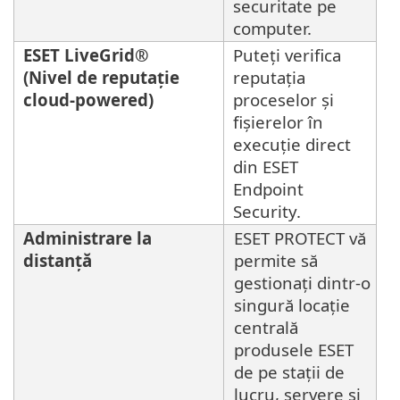
securitate pe
computer.
ESET LiveGrid®
Puteți verifica
(Nivel de reputație
reputația
cloud-powered)
proceselor și
fișierelor în
execuție direct
din ESET
Endpoint
Security.
Administrare la
ESET PROTECT vă
distanță
permite să
gestionați dintr-o
singură locație
centrală
produsele ESET
de pe stații de
lucru, servere și