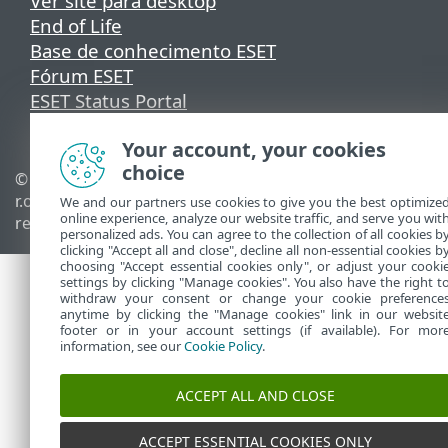
Ver site para desktop
End of Life
Base de conhecimento ESET
Fórum ESET
ESET Status Portal
Suporte regional
Your account, your cookies
choice
© 1992 - 2026 ESET, spol. s
Gerenciar cookies
r.o. - Todos os direitos
Política de cookies
We and our partners use cookies to give you the best optimize
online experience, analyze our website traffic, and serve you wit
reservados.
personalized ads. You can agree to the collection of all cookies b
clicking "Accept all and close", decline all non-essential cookies b
choosing "Accept essential cookies only", or adjust your cooki
settings by clicking "Manage cookies". You also have the right t
withdraw your consent or change your cookie preference
anytime by clicking the "Manage cookies" link in our websit
footer or in your account settings (if available). For mor
information, see our
Cookie Policy
.
ACCEPT ALL AND CLOSE
ACCEPT ESSENTIAL COOKIES ONLY