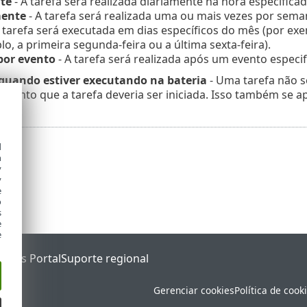
te
- A tarefa será realizada diariamente na hora especificad
ente
- A tarefa será realizada uma ou mais vezes por seman
 tarefa será executada em dias específicos do mês (por ex
o, a primeira segunda-feira ou a última sexta-feira).
por evento
- A tarefa será realizada após um evento especif
 quando estiver executando na bateria
- Uma tarefa não se
mento que a tarefa deveria ser iniciada. Isso também se 
d
h
y
y
e
o
s
e
e
tatus Portal
Suporte regional
Gerenciar cookies
Política de cook