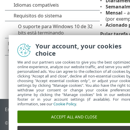
Diariamen
Semanalm
Mensal
– a
(por exempl
Acionado 
Pular tarefa
bateria no mo
Your account, your cookies
choice
We and our partners use cookies to give you the best optimize
online experience, analyze our website traffic, and serve you wit
personalized ads. You can agree to the collection of all cookies b
clicking "Accept all and close", decline all non-essential cookies b
choosing "Accept essential cookies only", or adjust your cooki
settings by clicking "Manage cookies". You also have the right t
withdraw your consent or change your cookie preference
anytime by clicking the "Manage cookies" link in our websit
footer or in your account settings (if available). For mor
information, see our
Cookie Policy
.
End of Life
Base de conhecimento ESET
Fórum ESET
ESET S
ACCEPT ALL AND CLOSE
© 1992 - 2026 ESET, spol. s r.o. - Todos os direitos reservados.