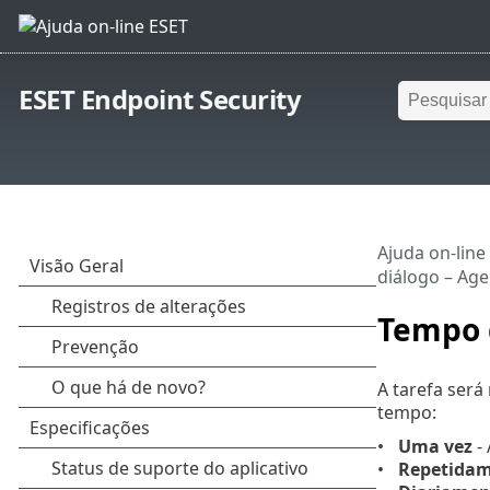
ESET Endpoint Security
Ajuda on-line
diálogo – Ag
Tempo 
A tarefa será
tempo:
Uma vez
- 
Repetida