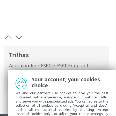
Trilhas
Ajuda on-line ESET
>
ESET Endpoint
Security
>
Configuração avançada
>
Proteções
> HIPS – Sistema de prevenção
Your account, your cookies
de intrusão de hosts
choice
We and our partners use cookies to give you the best
optimized online experience, analyze our website traffic,
and serve you with personalized ads. You can agree to the
collection of all cookies by clicking "Accept all and close",
decline all non-essential cookies by choosing "Accept
essential cookies only", or adjust your cookie settings by