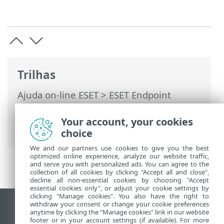
Trilhas
Ajuda on-line ESET
>
ESET Endpoint
Security
>
Configuração avançada
>
Proteções
>
SSL/TLS
> Tráfego de rede
Your account, your cookies
criptografado
choice
We and our partners use cookies to give you the best
optimized online experience, analyze our website traffic,
and serve you with personalized ads. You can agree to the
collection of all cookies by clicking "Accept all and close",
decline all non-essential cookies by choosing "Accept
essential cookies only", or adjust your cookie settings by
clicking "Manage cookies". You also have the right to
withdraw your consent or change your cookie preferences
Ver site para desktop
anytime by clicking the "Manage cookies" link in our website
footer or in your account settings (if available). For more
End of Life