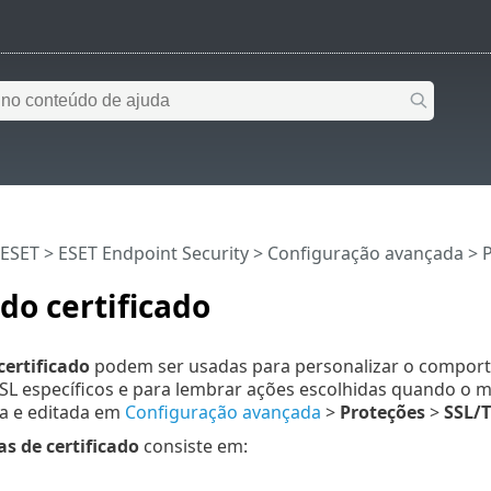
 ESET
>
ESET Endpoint Security
>
Configuração avançada
>
do certificado
certificado
podem ser usadas para personalizar o comport
SSL específicos e para lembrar ações escolhidas quando o
da e editada em
Configuração avançada
>
Proteções
>
SSL/
s de certificado
consiste em: