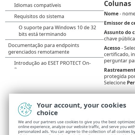
Colunas
Nome
- nome 
Emissor de ce
Assunto do c
chave pública
Acesso
- Sel
certificado, 
perguntar par
Rastreamen
protegida por
Selecione
Per
Elemento
Your account, your cookies
Adicionar
– A
choice
Editar
- Selec
We and our partners use cookies to give you the best optimize
online experience, analyze our website traffic, and serve you wit
Excluir
- sele
personalized ads. You can agree to the collection of all cookies b