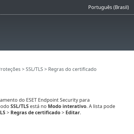
Português (Brasil)
Proteções
>
SSL/TLS
> Regras do certificado
amento do ESET Endpoint Security para
 modo
SSL/TLS
está no
Modo interativo
. A lista pode
TLS
>
Regras de certificado
>
Editar
.