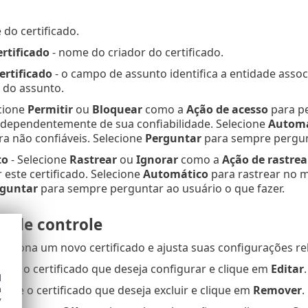
do certificado.
rtificado
- nome do criador do certificado.
ertificado
- o campo de assunto identifica a entidade ass
 do assunto.
ecione
Permitir
ou
Bloquear
como a
Ação de acesso
para pe
independentemente de sua confiabilidade. Selecione
Automá
a não confiáveis. Selecione
Perguntar
para sempre pergunt
to
- Selecione
Rastrear
ou
Ignorar
como a
Ação de rastre
 este certificado. Selecione
Automático
para rastrear no 
guntar
para sempre perguntar ao usuário o que fazer.
s de controle
diciona um novo certificado e ajusta suas configurações r
ione o certificado que deseja configurar e clique em
Editar
.
d
h
cione o certificado que deseja excluir e clique em
Remover
.
y