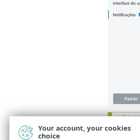
Assuma 
armazen
Your account, your cookies
computa
choice
do dow