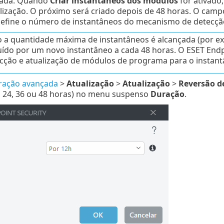
vada. Quando
Criar instantâneos dos módulos
for ativado,
lização. O próximo será criado depois de 48 horas. O cam
efine o número de instantâneos do mecanismo de detecç
a quantidade máxima de instantâneos é alcançada (por exe
uído por um novo instantâneo a cada 48 horas. O ESET End
cção e atualização de módulos de programa para o instant
ração avançada
>
Atualização
>
Atualização
>
Reversão d
, 24, 36 ou 48 horas) no menu suspenso
Duração
.