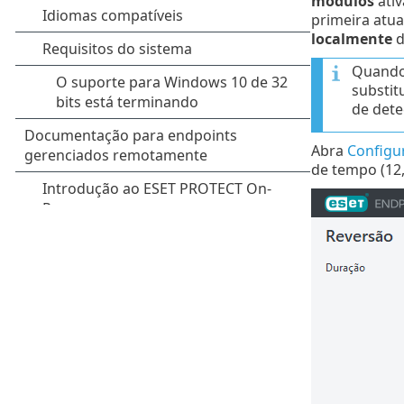
módulos
ati
primeira atua
localmente
d
Quando 
substit
de dete
Abra
Configu
de tempo (12