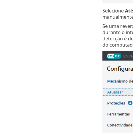
Selecione
Até
manualmente.
Se uma revers
durante o in
detecção é d
do computado