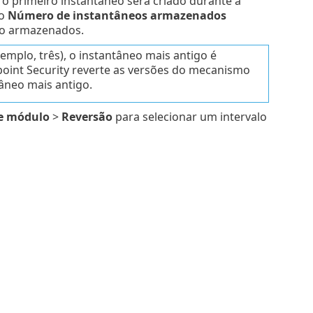
 o primeiro instantâneo será criado durante a
po
Número de instantâneos armazenados
ão armazenados.
mplo, três), o instantâneo mais antigo é
point Security reverte as versões do mecanismo
âneo mais antigo.
e módulo
>
Reversão
para selecionar um intervalo