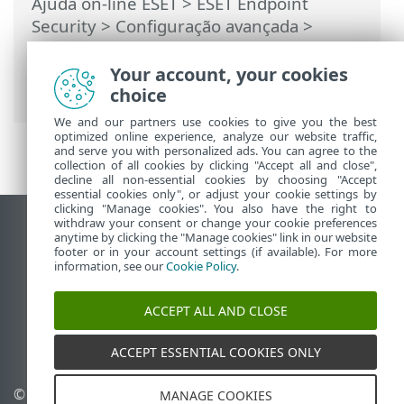
Ajuda on-line ESET
>
ESET Endpoint
Security
>
Configuração avançada
>
Proteções
>
Proteção em tempo real do
sistema de arquivos
> Exclusões de
Your account, your cookies
processos
choice
We and our partners use cookies to give you the best
optimized online experience, analyze our website traffic,
and serve you with personalized ads. You can agree to the
collection of all cookies by clicking "Accept all and close",
decline all non-essential cookies by choosing "Accept
essential cookies only", or adjust your cookie settings by
clicking "Manage cookies". You also have the right to
withdraw your consent or change your cookie preferences
Ver site para desktop
anytime by clicking the "Manage cookies" link in our website
footer or in your account settings (if available). For more
End of Life
information, see our
Cookie Policy
.
Base de conhecimento ESET
Fórum ESET
ACCEPT ALL AND CLOSE
ESET Status Portal
Suporte regional
ACCEPT ESSENTIAL COOKIES ONLY
© 1992 - 2026 ESET, spol. s
Gerenciar cookies
MANAGE COOKIES