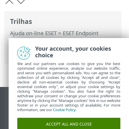
Trilhas
Ajuda on-line ESET
>
ESET Endpoint
Security
>
Configuração avançada
>
Notificações
>
Notificações na área de
Your account, your cookies
trabalho
> Encaminhamento
choice
We and our partners use cookies to give you the best
optimized online experience, analyze our website traffic,
and serve you with personalized ads. You can agree to the
collection of all cookies by clicking "Accept all and close",
decline all non-essential cookies by choosing "Accept
essential cookies only", or adjust your cookie settings by
clicking "Manage cookies". You also have the right to
withdraw your consent or change your cookie preferences
Ver site para desktop
anytime by clicking the "Manage cookies" link in our website
footer or in your account settings (if available). For more
End of Life
information, see our
Cookie Policy
.
Base de conhecimento ESET
Fórum ESET
ACCEPT ALL AND CLOSE
ESET Status Portal