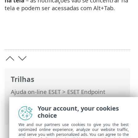
na tela
– as notificações vão se concentrar na
tela e podem ser acessadas com Alt+Tab.
Trilhas
Ajuda on-line ESET
>
ESET Endpoint
Security
>
Configuração avançada
>
Notificações
> Notificações na área de
Your account, your cookies
trabalho
choice
We and our partners use cookies to give you the best
optimized online experience, analyze our website traffic,
and serve you with personalized ads. You can agree to the