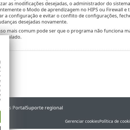
izar as modificações desejadas, o administrador do sistema
entemente o Modo de aprendizagem no HIPS ou Firewall e t
ar a configuração e evitar o conflito de configurações, fe
udanças desejadas novamente.
so mais comum pode ser que o programa não funciona mai
instalado.
d
h
y
y
e
o
s
e
e
tatus Portal
Suporte regional
Gerenciar cookies
Política de cook