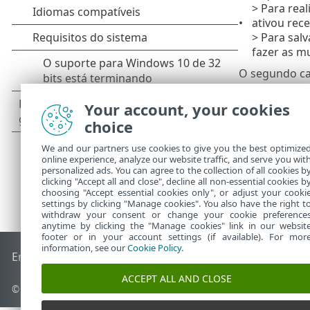
> Para real
ativou rec
> Para salv
fazer as m
O segundo ca
precisa ser re
Your account, your cookies
choice
We and our partners use cookies to give you the best optimize
online experience, analyze our website traffic, and serve you wit
personalized ads. You can agree to the collection of all cookies b
clicking "Accept all and close", decline all non-essential cookies b
choosing "Accept essential cookies only", or adjust your cooki
settings by clicking "Manage cookies". You also have the right t
withdraw your consent or change your cookie preference
anytime by clicking the "Manage cookies" link in our websit
footer or in your account settings (if available). For mor
information, see our
Cookie Policy
.
End of Life
Base de conhecimento ESET
Fórum ESET
ESET S
ACCEPT ALL AND CLOSE
© 1992 - 2026 ESET, spol. s r.o. - Todos os direitos reservados.