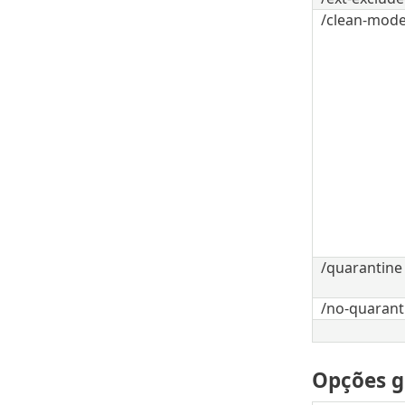
/clean-mo
/quarantine
/no-quarant
Opções g