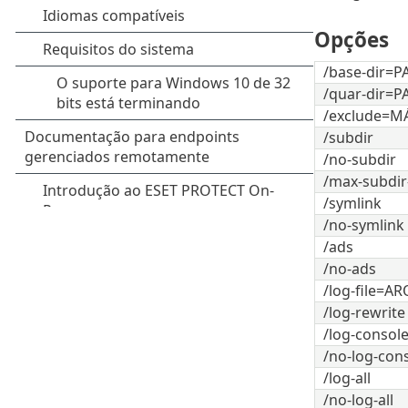
Opções
/base-dir=P
/quar-dir=P
/exclude=M
/subdir
/no-subdir
/max-subdir
/symlink
/no-symlink
/ads
/no-ads
/log-file=A
/log-rewrite
/log-consol
/no-log-con
/log-all
/no-log-all