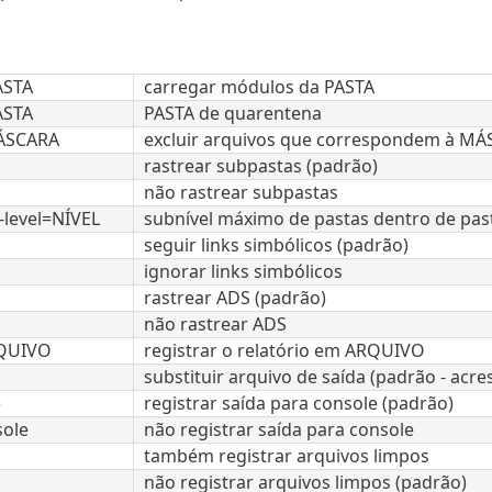
ASTA
carregar módulos da PASTA
ASTA
PASTA de quarentena
ÁSCARA
excluir arquivos que correspondem à M
rastrear subpastas (padrão)
não rastrear subpastas
-level=NÍVEL
subnível máximo de pastas dentro de past
seguir links simbólicos (padrão)
ignorar links simbólicos
rastrear ADS (padrão)
não rastrear ADS
RQUIVO
registrar o relatório em ARQUIVO
substituir arquivo de saída (padrão - acre
e
registrar saída para console (padrão)
sole
não registrar saída para console
também registrar arquivos limpos
não registrar arquivos limpos (padrão)