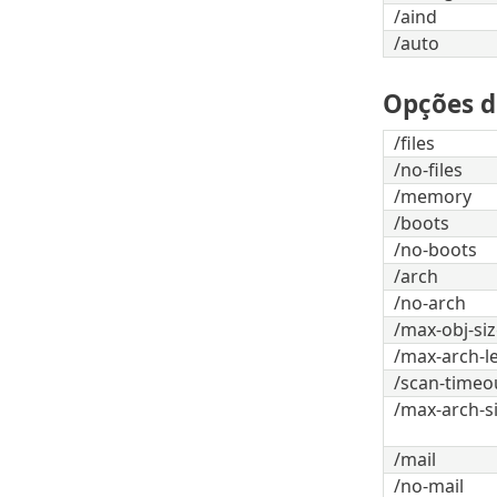
/aind
/auto
Opções d
/files
/no-files
/memory
/boots
/no-boots
/arch
/no-arch
/max-obj-s
/max-arch-l
/scan-timeo
/max-arch-
/mail
/no-mail