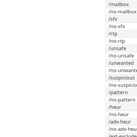
/mailbox
/no-mailbox
/sfx
/no-sfx
/rtp
/no-rtp
/unsafe
/no-unsafe
/unwanted
/no-unwant
/suspicious
/no-suspici
/pattern
/no-pattern
/heur
/no-heur
/adv-heur
/no-adv-heu
/ext-exclu