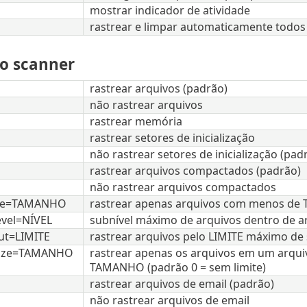
mostrar indicador de atividade
rastrear e limpar automaticamente todos 
o scanner
rastrear arquivos (padrão)
não rastrear arquivos
rastrear memória
rastrear setores de inicialização
não rastrear setores de inicialização (pad
rastrear arquivos compactados (padrão)
não rastrear arquivos compactados
ize=TAMANHO
rastrear apenas arquivos com menos de 
evel=NÍVEL
subnível máximo de arquivos dentro de ar
ut=LIMITE
rastrear arquivos pelo LIMITE máximo d
size=TAMANHO
rastrear apenas os arquivos em um arqu
TAMANHO (padrão 0 = sem limite)
rastrear arquivos de email (padrão)
não rastrear arquivos de email