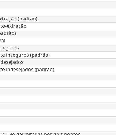
xtração (padrão)
to-extração
padrão)
al
inseguros
nte inseguros (padrão)
indesejados
nte indesejados (padrão)
quivo delimitadas por dois pontos