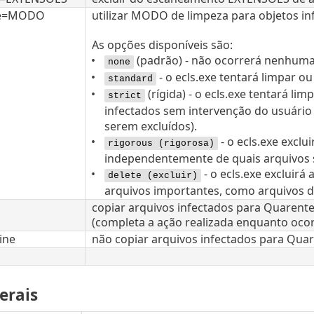
de=MODO
utilizar MODO de limpeza para objetos in
As opções disponíveis são:
(padrão) - não ocorrerá nenhuma
none
- o ecls.exe tentará limpar o
standard
(rígida) - o ecls.exe tentará l
strict
infectados sem intervenção do usuário 
serem excluídos).
- o ecls.exe exclu
rigorous (rigorosa)
independentemente de quais arquivos 
- o ecls.exe excluirá
delete (excluir)
arquivos importantes, como arquivos 
copiar arquivos infectados para Quarent
(completa a ação realizada enquanto ocor
ine
não copiar arquivos infectados para Qua
erais