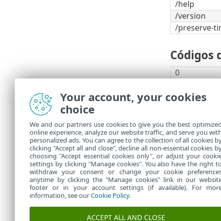
/help
/version
/preserve-t
Códigos 
0
1
Your account, your cookies
10
choice
50
100
We and our partners use cookies to give you the best optimize
online experience, analyze our website traffic, and serve you wit
Os códi
personalized ads. You can agree to the collection of all cookies b
clicking "Accept all and close", decline all non-essential cookies b
choosing "Accept essential cookies only", or adjust your cooki
settings by clicking "Manage cookies". You also have the right t
withdraw your consent or change your cookie preference
anytime by clicking the "Manage cookies" link in our websit
footer or in your account settings (if available). For mor
information, see our
Cookie Policy
.
ACCEPT ALL AND CLOSE