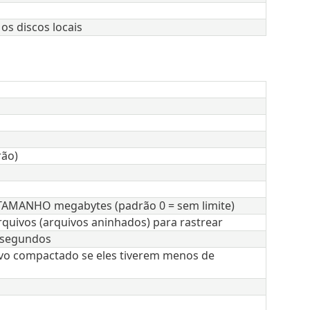
os discos locais
rão)
TAMANHO megabytes (padrão 0 = sem limite)
quivos (arquivos aninhados) para rastrear
e segundos
ivo compactado se eles tiverem menos de