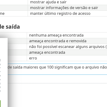
mostrar ajuda e sair
mostrar informações de versão e sair
ime
manter último registro de acesso
de saída
nenhuma ameaça encontrada
ameaça encontrada e removida
não foi possível escanear alguns arquivos
ameaça encontrada
erro
d
h
gos de saída maiores que 100 significam que o arquivo não 
y
y
e
o
s
e
e