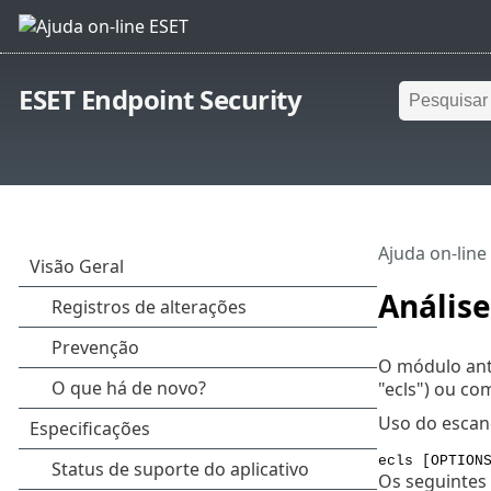
ESET Endpoint Security
Ajuda on-line
Anális
O módulo ant
"ecls") ou co
Uso do escan
ecls [OPTION
Os seguintes