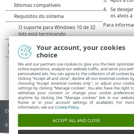
Se deseja
os alvos a
Para informa
Your account, your cookies
choice
We and our partners use cookies to give you the best optimize
online experience, analyze our website traffic, and serve you wit
personalized ads. You can agree to the collection of all cookies b
clicking "Accept all and close", decline all non-essential cookies b
choosing "Accept essential cookies only", or adjust your cooki
settings by clicking "Manage cookies". You also have the right t
withdraw your consent or change your cookie preference
anytime by clicking the "Manage cookies" link in our websit
footer or in your account settings (if available). For mor
information, see our
Cookie Policy
.
End of Life
Base de conhecimento ESET
Fórum ESET
ESET S
ACCEPT ALL AND CLOSE
© 1992 - 2026 ESET, spol. s r.o. - Todos os direitos reservados.