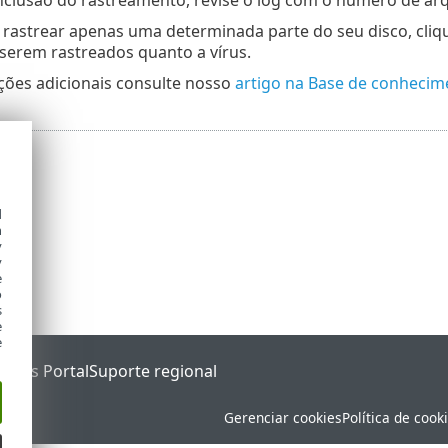
r rastrear apenas uma determinada parte do seu disco, cli
 serem rastreados quanto a vírus.
ções adicionais consulte nosso
artigo na Base de conhecim
d
h
y
y
e
o
s
e
e
tatus Portal
Suporte regional
Gerenciar cookies
Política de cook