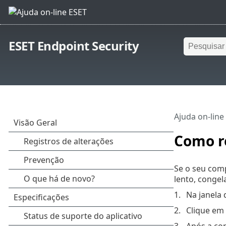
ESET Endpoint Security
Ajuda on-line
Como r
Se o seu com
lento, conge
Na janela 
Clique em
Após a con