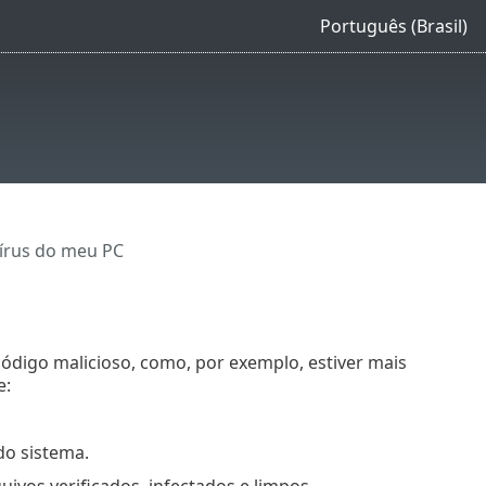
Português (Brasil)
írus do meu PC
digo malicioso, como, por exemplo, estiver mais
e:
o sistema.
ivos verificados, infectados e limpos.