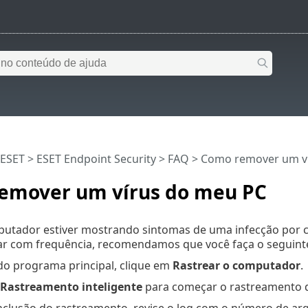
 ESET
>
ESET Endpoint Security
>
FAQ
> Como remover um v
emover um vírus do meu PC
putador estiver mostrando sintomas de uma infecção por có
lar com frequência, recomendamos que você faça o seguint
do programa principal, clique em
Rastrear o computador
.
Rastreamento inteligente
para começar o rastreamento d
clusão do rastreamento, revise o log com o número de arqu