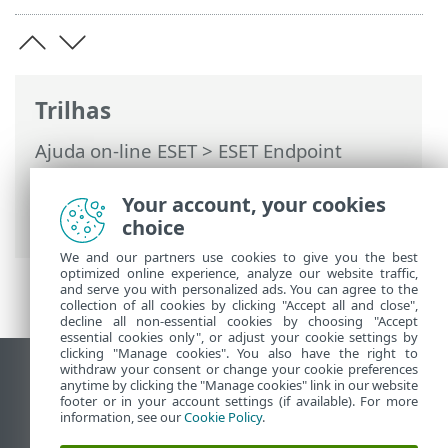
Trilhas
Ajuda on-line ESET
>
ESET Endpoint
Security
>
FAQ
> Como conectar o ESET
Endpoint Security ao ESET PROTECT On-
Your account, your cookies
Prem
choice
We and our partners use cookies to give you the best
optimized online experience, analyze our website traffic,
and serve you with personalized ads. You can agree to the
collection of all cookies by clicking "Accept all and close",
decline all non-essential cookies by choosing "Accept
essential cookies only", or adjust your cookie settings by
clicking "Manage cookies". You also have the right to
withdraw your consent or change your cookie preferences
Ver site para desktop
anytime by clicking the "Manage cookies" link in our website
footer or in your account settings (if available). For more
End of Life
information, see our
Cookie Policy
.
Base de conhecimento ESET