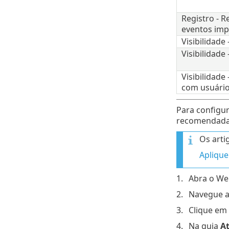
Registro - 
eventos imp
Visibilidade
Visibilidade 
Visibilidade
com usuári
Para configu
recomendadas 
Os arti
Aplique
Abra o We
Navegue 
Clique em
Na guia
At