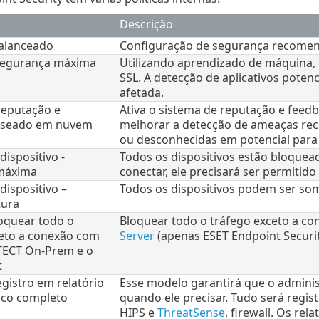
Descrição
Balanceado
Configuração de segurança recomend
 Segurança máxima
Utilizando aprendizado de máquina,
SSL. A detecção de aplicativos poten
afetada.
reputação e
Ativa o sistema de reputação e fe
aseado em nuvem
melhorar a detecção de ameaças rec
ou desconhecidas em potencial para
dispositivo -
Todos os dispositivos estão bloquea
máxima
conectar, ele precisará ser permitid
dispositivo –
Todos os dispositivos podem ser som
tura
loquear todo o
Bloquear todo o tráfego exceto a 
ceto a conexão com
Server
(apenas ESET Endpoint Securit
TECT On-Prem e o
t
egistro em relatório
Esse modelo garantirá que o adminis
ico completo
quando ele precisar. Tudo será regi
HIPS e
ThreatSense
, firewall. Os re