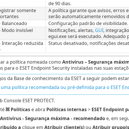
de 90 dias.
Registrar somente
A política garante que avisos, erros 
ortantes
serão automaticamente removidos de
 - Balanceado
Configuração padrão de visibilidade. 
- Modo invisível
Notificações, alertas,
GUI
, integraç
egui.exe será executado. Adequado
 - Interação reduzida
Status desativado, notificações desa
o
rar a política nomeada como
Antivírus – Segurança máxi
para o ESET Endpoint Security instaladas nas suas estaçõe
gos da Base de conhecimento da ESET a seguir podem estar
 uma política recomendada ou pré-definida para o ESET E
b Console ESET PROTECT.
até
Políticas
e abra
Políticas internas
>
ESET Endpoint 
Antivírus - Segurança máxima - recomendado
e, em segu
ribuído a
clique em
Atribuir cliente(s)
ou
Atribuir grupo(s