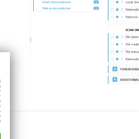
d
h
y
y
e
o
s
e
e