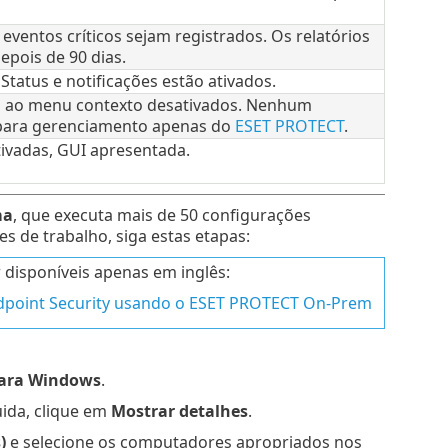
e eventos críticos sejam registrados. Os relatórios
pois de 90 dias.
Status e notificações estão ativados.
ão ao menu contexto desativados. Nenhum
 para gerenciamento apenas do
ESET PROTECT
.
tivadas, GUI apresentada.
ma
, que executa mais de 50 configurações
s de trabalho, siga estas etapas:
 disponíveis apenas em inglês:
ndpoint Security usando o ESET PROTECT On-Prem
para Windows
.
ida, clique em
Mostrar detalhes
.
)
e selecione os computadores apropriados nos