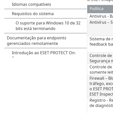
Política
Antivírus - 
Antivírus –
Sistema de 
feedback b
Controle de 
Segurança 
Controle de 
somente lei
Firewall – B
tráfego, ex
o ESET PRO
ESET Inspec
Registro - R
de diagnóst