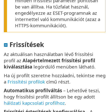
minden frissítési paraméter pontosan
be van állítva. Ha tűzfalat használ,
engedélyezze az ESET-programnak az
internettel való kommunikációt (azaz a
HTTPS-kommunikációt).
Frissítések
Az aktuálisan használatban lévő frissítési
profil az
Alapértelmezett frissítési profil
kiválasztása
legördülő menüben látható.
Ha új profilt szeretne hozzáadni, tekintse meg
a
Frissítési profilok
című részt.
Automatikus profilváltás
– Lehetővé teszi,
hogy frissítési profilt állítson be egy adott
hálózati kapcsolati profilhoz
.
Frissítési értesítések konfigurálása
– A