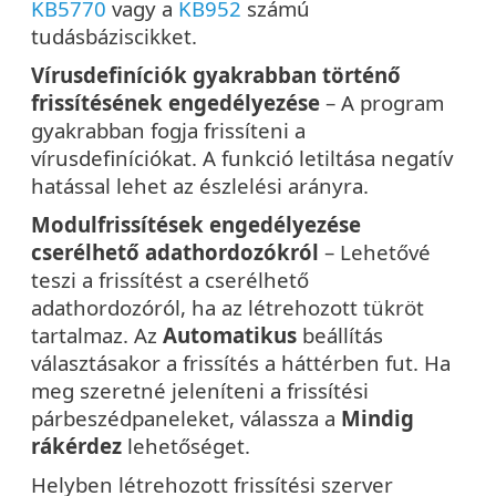
KB5770
vagy a
KB952
számú
tudásbáziscikket.
Vírusdefiníciók gyakrabban történő
frissítésének engedélyezése
– A program
gyakrabban fogja frissíteni a
vírusdefiníciókat. A funkció letiltása negatív
hatással lehet az észlelési arányra.
Modulfrissítések engedélyezése
cserélhető adathordozókról
– Lehetővé
teszi a frissítést a cserélhető
adathordozóról, ha az létrehozott tükröt
tartalmaz. Az
Automatikus
beállítás
választásakor a frissítés a háttérben fut. Ha
meg szeretné jeleníteni a frissítési
párbeszédpaneleket, válassza a
Mindig
rákérdez
lehetőséget.
Helyben létrehozott frissítési szerver