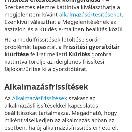
Szerkesztés elemre kattintva kiválaszthatja a
megjeleníteni kívánt
alkalmazásértesítéseket
.
Ezenkívül választhat a Megjelenítésének az
asztalon és a Küldés e-mailben beállítás közül.
Ha a modulfrissítések letöltése során
problémát tapasztal, a
Frissítési gyorsítótár
kiürítése
felirat melletti
Kiürítés
gombra
kattintva törölje az ideiglenes frissítési
fájlokat/ürítse ki a gyorsítótárat.
Alkalmazásfrissítések
Az
Alkalmazásfrissítések
szakasz az
alkalmazásfrissítésekkel kapcsolatos
beállításokat tartalmazza. Megadható, hogy
miként viselkedjen az alkalmazás abban az
esetben, ha új alkalmazásfrissítés érhető el.