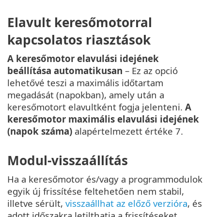
Elavult keresőmotorral
kapcsolatos riasztások
A keresőmotor elavulási idejének
beállítása automatikusan
– Ez az opció
lehetővé teszi a maximális időtartam
megadását (napokban), amely után a
keresőmotort elavultként fogja jelenteni.
A
keresőmotor maximális elavulási idejének
(napok száma)
alapértelmezett értéke 7.
Modul-visszaállítás
Ha a keresőmotor és/vagy a programmodulok
egyik új frissítése feltehetően nem stabil,
illetve sérült,
visszaállhat az előző verzióra
, és
adott időszakra letilthatja a frissítéseket.