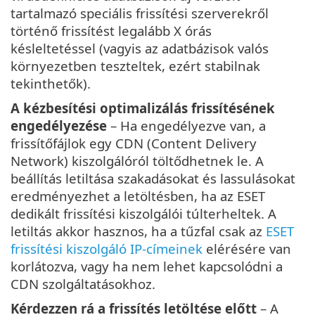
tartalmazó speciális frissítési szerverekről
történő frissítést legalább X órás
késleltetéssel (vagyis az adatbázisok valós
környezetben teszteltek, ezért stabilnak
tekinthetők).
A kézbesítési optimalizálás frissítésének
engedélyezése
– Ha engedélyezve van, a
frissítőfájlok egy CDN (Content Delivery
Network) kiszolgálóról töltődhetnek le. A
beállítás letiltása szakadásokat és lassulásokat
eredményezhet a letöltésben, ha az ESET
dedikált frissítési kiszolgálói túlterheltek. A
letiltás akkor hasznos, ha a tűzfal csak az
ESET
frissítési kiszolgáló IP-címeinek
elérésére van
korlátozva, vagy ha nem lehet kapcsolódni a
CDN szolgáltatásokhoz.
Kérdezzen rá a frissítés letöltése előtt
– A