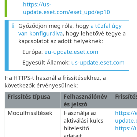
https://us-
update.eset.com/eset_upd/ep10
Győződjön meg róla, hogy
a tűzfal úgy
van konfigurálva
, hogy lehetővé tegye a
kapcsolatot az adott helyeknek:
Európa:
eu-update.eset.com
Egyesült Államok:
us-update.eset.com
Ha HTTPS-t használ a frissítésekhez, a
következők érvényesülnek:
Frissítés típusa
Felhasználónév
Frissíté
és jelszó
Modulfrissítések
Használja az
https://
aktiválási kulcs
update.
hitelesítő
https:/
adatait.