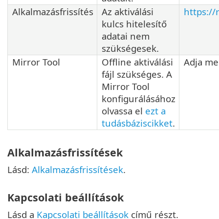
Alkalmazásfrissítés
Az aktiválási
https://
kulcs hitelesítő
adatai nem
szükségesek.
Mirror Tool
Offline aktiválási
Adja meg
fájl szükséges. A
Mirror Tool
konfigurálásához
olvassa el
ezt a
tudásbáziscikket
.
Alkalmazásfrissítések
Lásd:
Alkalmazásfrissítések
.
Kapcsolati beállítások
Lásd a
Kapcsolati beállítások
című részt.