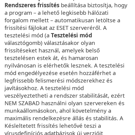
Rendszeres frissítés
beállítása biztosítja, hogy
a program – a lehető legkisebb hálózati
forgalom mellett – automatikusan letöltse a
frissítési fájlokat az ESET szerveréről. A
tesztelési mód (a
Tesztelési mód
választógomb) választásakor olyan
frissítéseket használ, amelyek belső
tesztelésen estek át, és hamarosan
nyilvánosan is elérhetők lesznek. A tesztelési
mód engedélyezése esetén hozzáférhet a
legfrissebb felismerési módszerekhez és
javításokhoz. A tesztelési mód
veszélyeztetheti a rendszer stabilitását, ezért
NEM SZABAD használni olyan szervereken és
munkaállomásokon, ahol követelmény a
maximális rendelkezésre állás és stabilitás. A
Késleltetett frissítés lehetővé teszi a
vírusdefiníciós adatbázisok új verzióit