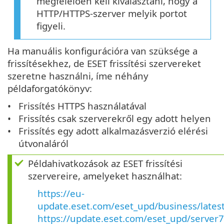
megfelelően kell kiválasztani, hogy a
HTTP/HTTPS-szerver melyik portot
figyeli.
Ha manuális konfigurációra van szüksége a
frissítésekhez, de ESET frissítési szervereket
szeretne használni, íme néhány
példaforgatókönyv:
Frissítés HTTPS használatával
Frissítés csak szerverekről egy adott helyen
Frissítés egy adott alkalmazásverzió elérési
útvonaláról
Példahivatkozások az ESET frissítési
szervereire, amelyeket használhat:
https://eu-
update.eset.com/eset_upd/business/lates
https://update.eset.com/eset_upd/server7