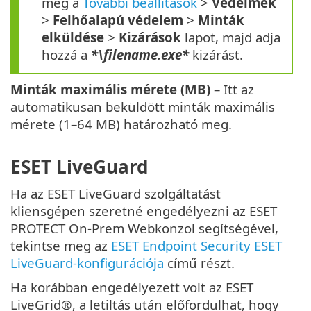
meg a
További beállítások
>
Védelmek
>
Felhőalapú védelem
>
Minták
elküldése
>
Kizárások
lapot, majd adja
hozzá a
*\filename.exe*
kizárást.
Minták maximális mérete (MB)
– Itt az
automatikusan beküldött minták maximális
mérete (1–64 MB) határozható meg.
ESET LiveGuard
Ha az ESET LiveGuard szolgáltatást
kliensgépen szeretné engedélyezni az ESET
PROTECT On-Prem Webkonzol segítségével,
tekintse meg az
ESET Endpoint Security ESET
LiveGuard-konfigurációja
című részt.
Ha korábban engedélyezett volt az ESET
LiveGrid®, a letiltás után előfordulhat, hogy