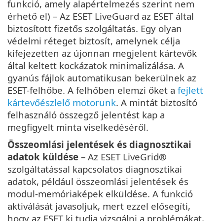
funkció, amely alapértelmezés szerint nem
érhető el) – Az ESET LiveGuard az ESET által
biztosított fizetős szolgáltatás. Egy olyan
védelmi réteget biztosít, amelynek célja
kifejezetten az újonnan megjelent kártevők
által keltett kockázatok minimalizálása. A
gyanús fájlok automatikusan bekerülnek az
ESET-felhőbe. A felhőben elemzi őket a
fejlett
kártevőészlelő motorunk
. A mintát biztosító
felhasználó összegző jelentést kap a
megfigyelt minta viselkedéséről.
Összeomlási jelentések és diagnosztikai
adatok küldése
– Az ESET LiveGrid®
szolgáltatással kapcsolatos diagnosztikai
adatok, például összeomlási jelentések és
modul-memóriaképek elküldése. A funkció
aktiválását javasoljuk, mert ezzel elősegíti,
hogy az ESET ki tudja vizsgálni a problémákat,