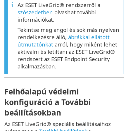
Az ESET LiveGrid® rendszerről a
szószedetben
olvashat további
információkat.
Tekintse meg angol és sok más nyelven
rendelkezésre álló,
ábrákkal ellátott
útmutatónkat
arról, hogy miként lehet
aktiválni és letiltani az ESET LiveGrid®
rendszert az ESET Endpoint Security
alkalmazásban.
Felhőalapú védelmi
konfiguráció a További
beállításokban
Az ESET LiveGrid® speciális beállításaihoz