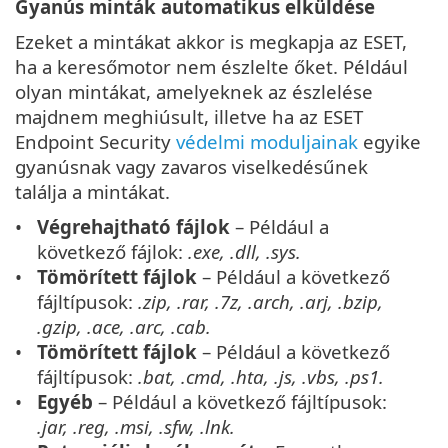
Gyanús minták automatikus elküldése
Ezeket a mintákat akkor is megkapja az ESET,
ha a keresőmotor nem észlelte őket. Például
olyan mintákat, amelyeknek az észlelése
majdnem meghiúsult, illetve ha az ESET
Endpoint Security
védelmi moduljainak
egyike
gyanúsnak vagy zavaros viselkedésűnek
találja a mintákat.
Végrehajtható fájlok
– Például a
következő fájlok:
.exe, .dll, .sys.
Tömörített fájlok
– Például a következő
fájltípusok:
.zip, .rar, .7z, .arch, .arj, .bzip,
.gzip, .ace, .arc, .cab.
Tömörített fájlok
– Például a következő
fájltípusok:
.bat, .cmd, .hta, .js, .vbs, .ps1.
Egyéb
– Például a következő fájltípusok:
.jar, .reg, .msi, .sfw, .lnk.