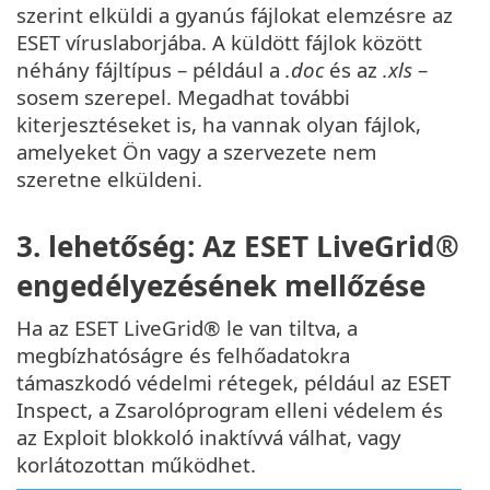
szerint elküldi a gyanús fájlokat elemzésre az
ESET víruslaborjába. A küldött fájlok között
néhány fájltípus – például a
.doc
és az
.xls
–
sosem szerepel. Megadhat további
kiterjesztéseket is, ha vannak olyan fájlok,
amelyeket Ön vagy a szervezete nem
szeretne elküldeni.
3. lehetőség: Az ESET LiveGrid®
engedélyezésének mellőzése
Ha az ESET LiveGrid® le van tiltva, a
megbízhatóságre és felhőadatokra
támaszkodó védelmi rétegek, például az ESET
Inspect, a Zsarolóprogram elleni védelem és
az Exploit blokkoló inaktívvá válhat, vagy
korlátozottan működhet.