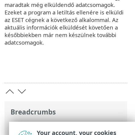
maradtak még elküldendő adatcsomagok.
Ezeket a program a letiltás ellenére is elküldi
az ESET cégnek a következő alkalommal. Az
aktuális információk elküldését követően a
későbbiekben már nem készülnek további
adatcsomagok.
Breadcrumbs
ESET Online súgó
>
ESET Endpoint
Security
>
További beállítások
>
Védelmi
Your account, your cookies