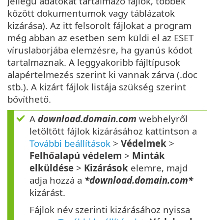
jellegű adatokat tartalmazó fájlok, többek
között dokumentumok vagy táblázatok
kizárása). Az itt felsorolt fájlokat a program
még abban az esetben sem küldi el az ESET
víruslaborjába elemzésre, ha gyanús kódot
tartalmaznak. A leggyakoribb fájltípusok
alapértelmezés szerint ki vannak zárva (.doc
stb.). A kizárt fájlok listája szükség szerint
bővíthető.
A
download.domain.com
webhelyről
letöltött fájlok kizárásához kattintson a
További beállítások
>
Védelmek
>
Felhőalapú védelem
>
Minták
elküldése
>
Kizárások
elemre, majd
adja hozzá a
*download.domain.com*
kizárást.
Fájlok név szerinti kizárásához nyissa