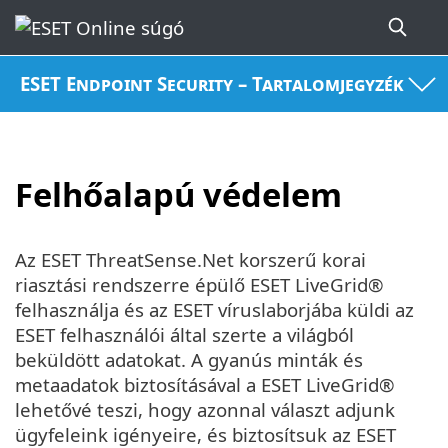
ESET Endpoint Security – Tartalomjegyzék
Felhőalapú védelem
Az ESET ThreatSense.Net korszerű korai
riasztási rendszerre épülő ESET LiveGrid®
felhasználja és az ESET víruslaborjába küldi az
ESET felhasználói által szerte a világból
beküldött adatokat. A gyanús minták és
metaadatok biztosításával a ESET LiveGrid®
lehetővé teszi, hogy azonnal választ adjunk
ügyfeleink igényeire, és biztosítsuk az ESET