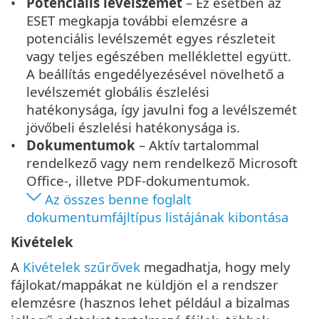
Potenciális levélszemét
– Ez esetben az
ESET megkapja további elemzésre a
potenciális levélszemét egyes részleteit
vagy teljes egészében melléklettel együtt.
A beállítás engedélyezésével növelhető a
levélszemét globális észlelési
hatékonysága, így javulni fog a levélszemét
jövőbeli észlelési hatékonysága is.
Dokumentumok
– Aktív tartalommal
rendelkező vagy nem rendelkező Microsoft
Office-, illetve PDF-dokumentumok.
Az összes benne foglalt
dokumentumfájltípus listájának kibontása
Kivételek
A
Kivételek szűrővek
megadhatja, hogy mely
fájlokat/mappákat ne küldjön el a rendszer
elemzésre (hasznos lehet például a bizalmas