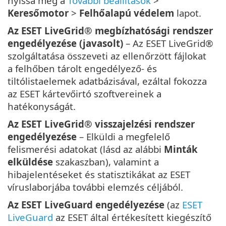
nyissa meg a
További beállítások
>
Keresőmotor
>
Felhőalapú védelem
lapot.
Az ESET LiveGrid® megbízhatósági rendszer
engedélyezése (javasolt)
– Az ESET LiveGrid®
szolgáltatása összeveti az ellenőrzött fájlokat
a felhőben tárolt engedélyező- és
tiltólistaelemek adatbázisával, ezáltal fokozza
az ESET kártevőirtó szoftvereinek a
hatékonyságát.
Az ESET LiveGrid® visszajelzési rendszer
engedélyezése
– Elküldi a megfelelő
felismerési adatokat (lásd az alábbi
Minták
elküldése
szakaszban), valamint a
hibajelentéseket és statisztikákat az ESET
víruslaborjába további elemzés céljából.
Az ESET LiveGuard engedélyezése
(az
ESET
LiveGuard
az ESET által értékesített kiegészítő