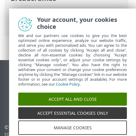
ESET Online súgó
>
ESET Endpoint
Security
>
További beállítások
>
Védelmi
Your account, your cookies
funkciók
>
E-mail védelem
> ThreatSense
choice
We and our partners use cookies to give you the best
optimized online experience, analyze our website traffic,
and serve you with personalized ads. You can agree to the
collection of all cookies by clicking "Accept all and close",
decline all non-essential cookies by choosing "Accept
essential cookies only", or adjust your cookie settings by
clicking "Manage cookies". You also have the right to
withdraw your consent or change your cookie preferences
Asztali webhely megtekintése
anytime by clicking the "Manage cookies" link in our website
footer or in your account settings (if available). For more
End of Life
information, see our
Cookie Policy
.
Az ESET tudásbázisa
ESET Fórum
ACCEPT ALL AND CLOSE
ESET Status Portal
Regionális támogatás
ACCEPT ESSENTIAL COOKIES ONLY
© 1992 - 2026 ESET, spol. s
Sütik kezelése
MANAGE COOKIES
r.o. – Minden jog
Cookie-szabályzat