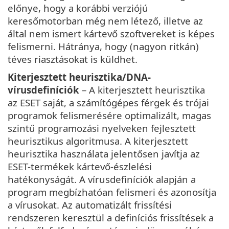
előnye, hogy a korábbi verziójú
keresőmotorban még nem létező, illetve az
által nem ismert kártevő szoftvereket is képes
felismerni. Hátránya, hogy (nagyon ritkán)
téves riasztásokat is küldhet.
Kiterjesztett heurisztika/DNA-
vírusdefiníciók
– A kiterjesztett heurisztika
az ESET saját, a számítógépes férgek és trójai
programok felismerésére optimalizált, magas
szintű programozási nyelveken fejlesztett
heurisztikus algoritmusa. A kiterjesztett
heurisztika használata jelentősen javítja az
ESET-termékek kártevő-észlelési
hatékonyságát. A vírusdefiníciók alapján a
program megbízhatóan felismeri és azonosítja
a vírusokat. Az automatizált frissítési
rendszeren keresztül a definíciós frissítések a