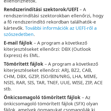
ellenőrizhetők.
Rendszerindítási szektorok/UEFI
– A
rendszerindítási szektorokban ellenőrzi, hogy
a fő rendszerindító rekordban találhatók-e
kártevők.
További információk az UEFI-ről a
szószedetben
.
E-mail fájlok
– A program a következő
kiterjesztéseket ellenőrzi: DBX (Outlook
Express) és EML.
Tömörített fájlok
– A program a következő
kiterjesztéseket ellenőrzi: ARJ, BZ2, CAB,
CHM, DBX, GZIP, ISO/BIN/NRG, LHA, MIME,
NSIS, RAR, SIS, TAR, TNEF, UUE, WISE, ZIP, ACE
stb.
Önkicsomagoló tömörített fájlok
– Az
önkicsomagoló tömörített fájlok (SFX) olyan
fájlok, amelyek önmagukat csomagolják ki.