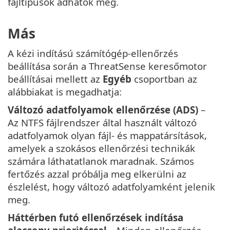
fájltípusok adhatók meg.
Más
A kézi indítású számítógép-ellenőrzés
beállítása során a ThreatSense keresőmotor
beállításai mellett az
Egyéb
csoportban az
alábbiakat is megadhatja:
Változó adatfolyamok ellenőrzése (ADS)
–
Az NTFS fájlrendszer által használt változó
adatfolyamok olyan fájl- és mappatársítások,
amelyek a szokásos ellenőrzési technikák
számára láthatatlanok maradnak. Számos
fertőzés azzal próbálja meg elkerülni az
észlelést, hogy változó adatfolyamként jelenik
meg.
Háttérben futó ellenőrzések indítása