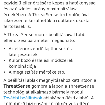
egyidejű ellenőrzésére képes a hatékonyság
és az észlelési arány maximalizálása
érdekében. A ThreatSense technológiával
sikeresen elkerülhetők a rootkitek okozta
fertőzések is.
A ThreatSense motor beállításaival több
ellenőrzési paraméter megadható:
Az ellenőrizendő fájltípusok és
kiterjesztések
Különböző észlelési módszerek
kombinációja
A megtisztítás mértéke stb.
A beállítási ablak megnyitásához kattintson a
ThreatSense
gombra a lapon a ThreatSense
technológiát alkalmazó bármely modul
További beállítások
ablakában (lásd alább). A
különböző biztonsági körülmények eltérő