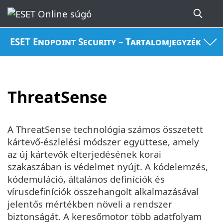
ESET Endpoint Security – Tartalomjegyzék
ThreatSense
A ThreatSense technológia számos összetett
kártevő-észlelési módszer együttese, amely
az új kártevők elterjedésének korai
szakaszában is védelmet nyújt. A kódelemzés,
kódemuláció, általános definíciók és
vírusdefiníciók összehangolt alkalmazásával
jelentős mértékben növeli a rendszer
biztonságát. A keresőmotor több adatfolyam