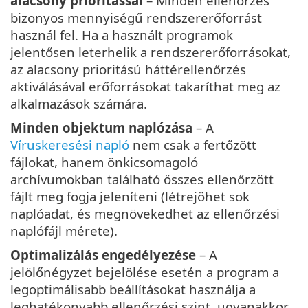
alacsony prioritással
– Minden ellenőrzés
bizonyos mennyiségű rendszererőforrást
használ fel. Ha a használt programok
jelentősen leterhelik a rendszererőforrásokat,
az alacsony prioritású háttérellenőrzés
aktiválásával erőforrásokat takaríthat meg az
alkalmazások számára.
Minden objektum naplózása
– A
Víruskeresési napló
nem csak a fertőzött
fájlokat, hanem önkicsomagoló
archívumokban található összes ellenőrzött
fájlt meg fogja jeleníteni (létrejöhet sok
naplóadat, és megnövekedhet az ellenőrzési
naplófájl mérete).
Optimalizálás engedélyezése
– A
jelölőnégyzet bejelölése esetén a program a
legoptimálisabb beállításokat használja a
leghatékonyabb ellenőrzési szint, ugyanakkor