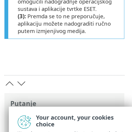
omogućili nadogradnje operacijskog
sustava i aplikacije tvrtke ESET.
(3):
Premda se to ne preporučuje,
aplikaciju možete nadograditi ručno
putem izmjenjivog medija.
Putanje
ESET-ova online pomoć
>
ESET Endpoint
Your account, your cookies
Security
>
Specifikacije > Sistemski
choice
preduvjeti