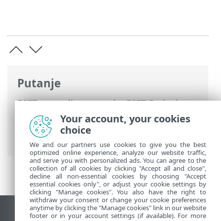
Putanje
ESET-ova online pomoć
>
ESET Endpoint
Security
>
Aktiviraj program ESET
Your account, your cookies
Endpoint Security
> Dijaloški prozori –
choice
aktivacija > Aktivacija je uspješna
We and our partners use cookies to give you the best
optimized online experience, analyze our website traffic,
and serve you with personalized ads. You can agree to the
collection of all cookies by clicking "Accept all and close",
decline all non-essential cookies by choosing "Accept
essential cookies only", or adjust your cookie settings by
clicking "Manage cookies". You also have the right to
withdraw your consent or change your cookie preferences
anytime by clicking the "Manage cookies" link in our website
Prikaži stranicu za radnu površinu
footer or in your account settings (if available). For more