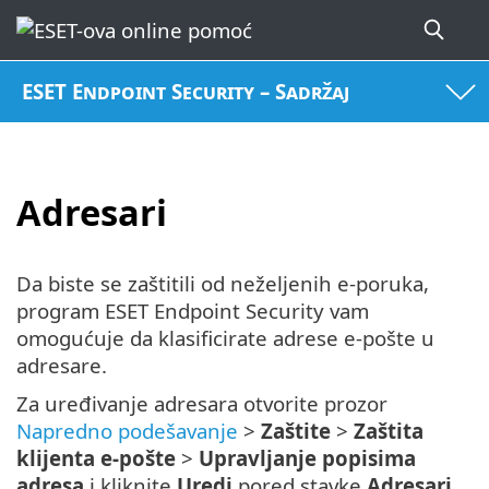
ESET Endpoint Security – Sadržaj
Adresari
Da biste se zaštitili od neželjenih e-poruka,
program ESET Endpoint Security vam
omogućuje da klasificirate adrese e-pošte u
adresare.
Za uređivanje adresara otvorite prozor
Napredno podešavanje
>
Zaštite
>
Zaštita
klijenta e-pošte
>
Upravljanje popisima
adresa
i kliknite
Uredi
pored stavke
Adresari