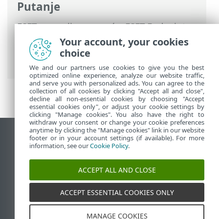
Putanje
ESET-ova online pomoć
>
ESET Endpoint
Security
>
Napredno podešavanje
>
Your account, your cookies
Zaštite
>
Zaštita klijenta e-pošte
>
choice
Upravljanje popisima adresa
> Adresari
We and our partners use cookies to give you the best
optimized online experience, analyze our website traffic,
and serve you with personalized ads. You can agree to the
collection of all cookies by clicking "Accept all and close",
decline all non-essential cookies by choosing "Accept
essential cookies only", or adjust your cookie settings by
clicking "Manage cookies". You also have the right to
withdraw your consent or change your cookie preferences
anytime by clicking the "Manage cookies" link in our website
Prikaži stranicu za radnu površinu
footer or in your account settings (if available). For more
information, see our
Cookie Policy
.
End of Life
ESET-ova baza znanja
ACCEPT ALL AND CLOSE
ESET-ov forum
ESET Status Portal
ACCEPT ESSENTIAL COOKIES ONLY
Regionalna podrška
MANAGE COOKIES