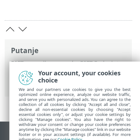
Putanje
ESET-ova online pomoć
>
ESET Endpoint
Security
>
Upotreba programa ESET
Your account, your cookies
Endpoint Security
>
Alati
>
Dnevnici
>
choice
Filtriranje dnevnika
We and our partners use cookies to give you the best
optimized online experience, analyze our website traffic,
and serve you with personalized ads. You can agree to the
collection of all cookies by clicking "Accept all and close",
decline all non-essential cookies by choosing "Accept
essential cookies only", or adjust your cookie settings by
clicking "Manage cookies". You also have the right to
withdraw your consent or change your cookie preferences
anytime by clicking the "Manage cookies" link in our website
Prikaži stranicu za radnu površinu
footer or in your account settings (if available). For more
information, see our
Cookie Policy
.