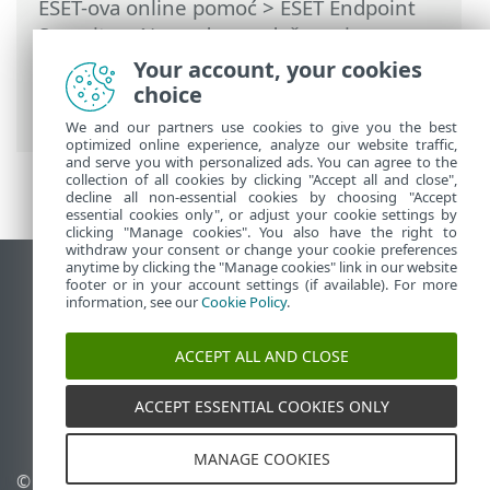
ESET-ova online pomoć
>
ESET Endpoint
Security
>
Napredno podešavanje
>
Zaštite
>
Zaštita web pristupa
>
Your account, your cookies
Upravljanje popisom URL adresa
>
choice
Stvaranje novog popisa URL adresa
We and our partners use cookies to give you the best
optimized online experience, analyze our website traffic,
and serve you with personalized ads. You can agree to the
collection of all cookies by clicking "Accept all and close",
decline all non-essential cookies by choosing "Accept
essential cookies only", or adjust your cookie settings by
clicking "Manage cookies". You also have the right to
withdraw your consent or change your cookie preferences
anytime by clicking the "Manage cookies" link in our website
Prikaži stranicu za radnu površinu
footer or in your account settings (if available). For more
information, see our
Cookie Policy
.
End of Life
ESET-ova baza znanja
ACCEPT ALL AND CLOSE
ESET-ov forum
ESET Status Portal
ACCEPT ESSENTIAL COOKIES ONLY
Regionalna podrška
MANAGE COOKIES
© 1992 - 2026 ESET, spol. s
Upravljanje kolačićima