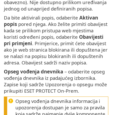
obavezno). Nije dostupno prilikom uređivanja
jednog od unaprijed definiranih popisa.
Da bite aktivirali popis, odaberite
Aktivan
popis
pored njega. Ako želite primiti obavijest
kada se prilikom pristupa web mjestima
koristi određeni popis, odaberite
Obavijesti
pri primjeni
. Primjerice, primit ćete obavijest
ako je web stranica blokirana ili dopuštena jer
se nalazi na popisu blokiranih ili dopuštenih
adresa. Obavijest sadrži naziv popisa.
Opseg vođenja dnevnika
– odaberite opseg
vođenja dnevnika iz padajućeg izbornika.
Zapise koji sadrže Upozorenja o opsegu može
prikupiti ESET PROTECT On-Prem.
Opseg vođenja dnevnika informacija i
upozorenja dostupan je samo za pravila
koja sadrže najmanje dvije komponente