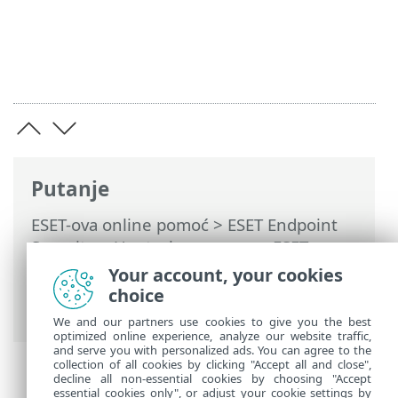
Putanje
ESET-ova online pomoć
>
ESET Endpoint
Security
>
Upotreba programa ESET
Endpoint Security
>
Podešavanje
>
Mreža
Your account, your cookies
> Dijaloški prozori – mrežna zaštita >
choice
Dolazna komunikacija
We and our partners use cookies to give you the best
optimized online experience, analyze our website traffic,
and serve you with personalized ads. You can agree to the
collection of all cookies by clicking "Accept all and close",
decline all non-essential cookies by choosing "Accept
essential cookies only", or adjust your cookie settings by