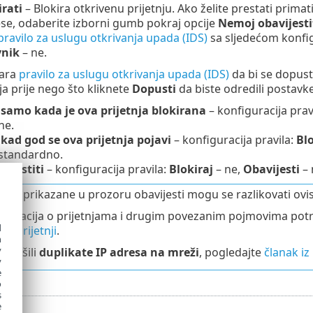
rati
– Blokira otkrivenu prijetnju. Ako želite prestati primati
se, odaberite izborni gumb pokraj opcije
Nemoj obavijesti
pravilo za uslugu otkrivanja upada (IDS)
sa sljedećom konfi
vnik
– ne.
vara
pravilo za uslugu otkrivanja upada (IDS)
da bi se dopusti
ja prije nego što kliknete
Dopusti
da biste odredili postavke
 samo kada je ova prijetnja blokirana
– konfiguracija prav
ne.
 kad god se ova prijetnja pojavi
– konfiguracija pravila:
Blo
standardno.
ijestiti
– konfiguracija pravila:
Blokiraj
– ne,
Obavijesti
– 
cije prikazane u prozoru obavijesti mogu se razlikovati ovisn
formacija o prijetnjama i drugim povezanim pojmovima potr
d
ih prijetnji
.
h
y
 riješili
duplikate IP adresa na mreži
, pogledajte
članak iz
y
e
o
s
e