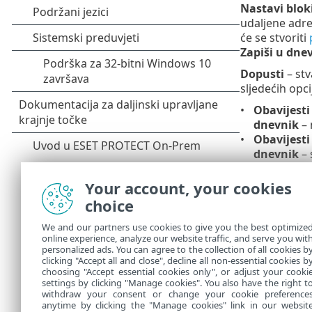
Nastavi bloki
udaljene adre
će se stvoriti
Zapiši u dne
Dopusti
– st
sljedećih opci
Obavijesti
dnevnik
– 
Obavijesti
dnevnik
– 
Nemoj obav
Your account, your cookies
Informa
choice
Više in
We and our partners use cookies to give you the best optimize
otkriven
online experience, analyze our website traffic, and serve you wit
personalized ads. You can agree to the collection of all cookies b
Da biste
clicking "Accept all and close", decline all non-essential cookies b
choosing "Accept essential cookies only", or adjust your cooki
settings by clicking "Manage cookies". You also have the right t
withdraw your consent or change your cookie preference
anytime by clicking the "Manage cookies" link in our websit