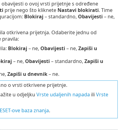
 obavijesti o ovoj vrsti prijetnje s određene
ti
prije nego što kliknete
Nastavi blokirati
. Time
guracijom:
Blokiraj
– standardno,
Obavijesti
– ne,
la otkrivena prijetnja. Odaberite jednu od
 pravila:
ila:
Blokiraj
– ne,
Obavijesti
– ne,
Zapiši u
kiraj
– ne,
Obavijesti
– standardno,
Zapiši u
ne,
Zapiši u dnevnik
– ne.
o o vrsti otkrivene prijetnje.
ažite u odjeljku
Vrste udaljenih napada
ili
Vrste
 ESET-ove baza znanja
.