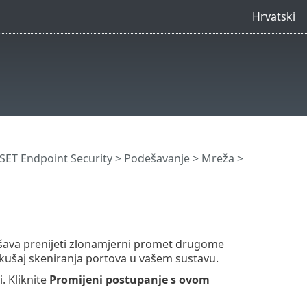
Hrvatski
ET Endpoint Security
>
Podešavanje
>
Mreža
>
ušava prenijeti zlonamjerni promet drugome
pokušaj skeniranja portova u vašem sustavu.
. Kliknite
Promijeni postupanje s ovom