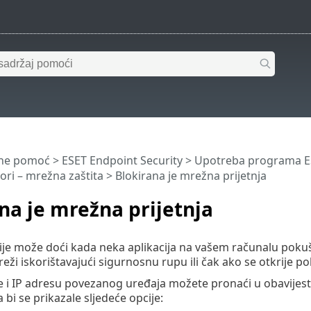
ine pomoć
>
ESET Endpoint Security
>
Upotreba programa ES
ori – mrežna zaštita > Blokirana je mrežna prijetnja
na je mrežna prijetnja
ije može doći kada neka aplikacija na vašem računalu pok
eži iskorištavajući sigurnosnu rupu ili čak ako se otkrije 
je i IP adresu povezanog uređaja možete pronaći u obavijesti
 bi se prikazale sljedeće opcije: