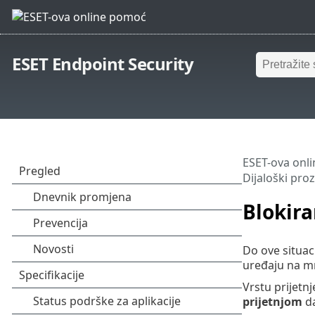
ESET Endpoint Security
ESET-ova onl
Dijaloški proz
Blokira
Do ove situac
uređaju na mr
Vrstu prijetn
prijetnjom
da