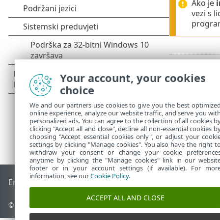
Ako je
i
vezi s 
program
Your account, your cookies
choice
We and our partners use cookies to give you the best optimize
online experience, analyze our website traffic, and serve you wit
personalized ads. You can agree to the collection of all cookies b
clicking "Accept all and close", decline all non-essential cookies b
choosing "Accept essential cookies only", or adjust your cooki
settings by clicking "Manage cookies". You also have the right t
withdraw your consent or change your cookie preference
anytime by clicking the "Manage cookies" link in our websit
footer or in your account settings (if available). For mor
information, see our
Cookie Policy
.
End of Life
ESET-ova baza znanja
ESET-ov forum
ESET Statu
ACCEPT ALL AND CLOSE
© 1992 - 2026 ESET, spol. s r.o. – Sva prava pridržana.