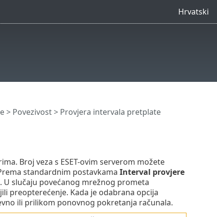
Hrvatski
e
>
Povezivost
> Provjera intervala pretplate
erima. Broj veza s ESET-ovim serverom možete
 Prema standardnim postavkama
Interval provjere
sat. U slučaju povećanog mrežnog prometa
ili preopterećenje. Kada je odabrana opcija
vno ili prilikom ponovnog pokretanja računala.