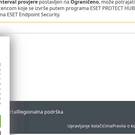
nterval provjere
postavljen na
Ograničeno
, može potrajat
licencom koje se izvrše putem programa ESET PROTECT HUB
a ESET Endpoint Security.
d
h
y
y
e
o
s
e
e
s Portal
Regionalna podrška
Upravljanje kolačićima
Pravila o k