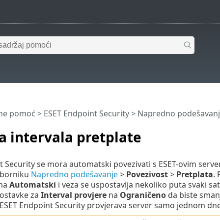
ine pomoć
>
ESET Endpoint Security
>
Napredno podešavanj
a intervala pretplate
 Security se mora automatski povezivati s ESET-ovim serv
izborniku
Napredno podešavanje
>
Povezivost
>
Pretplata
.
 na
Automatski
i veza se uspostavlja nekoliko puta svaki 
postavke za
Interval provjere
na
Ograničeno
da biste smanj
 ESET Endpoint Security provjerava server samo jednom dne