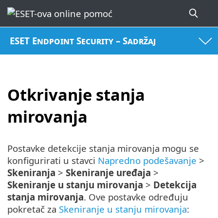
ESET Endpoint Security – Sadržaj
Otkrivanje stanja
mirovanja
Postavke detekcije stanja mirovanja mogu se
konfigurirati u stavci
Napredno podešavanje
>
Skeniranja
>
Skeniranje uređaja
>
Skeniranje u stanju mirovanja
>
Detekcija
stanja mirovanja
. Ove postavke određuju
pokretač za
Skeniranje u stanju mirovanja
: