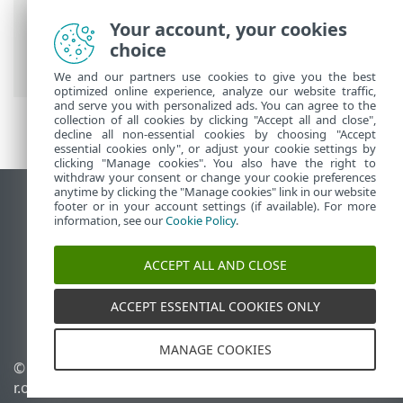
Security
>
Napredno podešavanje
>
Skeniranja
>
Skeniranje uređaja
>
Your account, your cookies
Skeniranje u stanju mirovanja
>
choice
Otkrivanje stanja mirovanja
We and our partners use cookies to give you the best
optimized online experience, analyze our website traffic,
and serve you with personalized ads. You can agree to the
collection of all cookies by clicking "Accept all and close",
decline all non-essential cookies by choosing "Accept
essential cookies only", or adjust your cookie settings by
clicking "Manage cookies". You also have the right to
withdraw your consent or change your cookie preferences
anytime by clicking the "Manage cookies" link in our website
Prikaži stranicu za radnu površinu
footer or in your account settings (if available). For more
information, see our
Cookie Policy
.
End of Life
ESET-ova baza znanja
ACCEPT ALL AND CLOSE
ESET-ov forum
ESET Status Portal
ACCEPT ESSENTIAL COOKIES ONLY
Regionalna podrška
MANAGE COOKIES
© 1992 - 2026 ESET, spol. s
Upravljanje kolačićima
r.o. – Sva prava pridržana.
Pravila o kolačićima