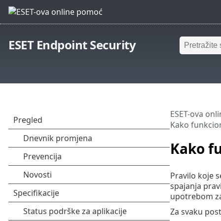
ESET Endpoint Security
ESET-ova onl
Kako funkcion
Kako fu
Pravilo koje s
spajanja prav
upotrebom zas
Za svaku post