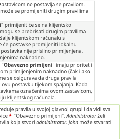
zastavicom ne postavlja se pravilom.
 može se promijeniti drugim pravilima
i
" primijenit će se na klijentsko
 mogu se prebrisati drugim pravilima
alje klijentskom računalu s
će postavke promijeniti lokalnu
postavka nije prisilno primijenjena,
jenjenima naknadno.
 "
Obavezno primijeni
" imaju prioritet i
lom primijenjenim naknadno (čak i ako
ime se osigurava da druga pravila
 ovu postavku tijekom spajanja. Kada
postavkama označenima ovom zastavicom,
iju klijentskog računala.
ređuje pravila u svojoj glavnoj grupi i da vidi sva
vice
"Obavezno primijeni".
Administrator
želi
avila koja stvori
administrator
.
John
može stvarati