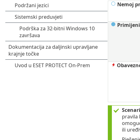
Nemoj pr
Primijeni
Obavezno
Scenari
pravila 
omoguć
ili uređ
Rješenj