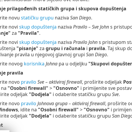
je prilagođenih statičkih grupa i skupova dopuštenja
rite novu
statičku grupu
naziva
San Diego
.
rite novi
skup dopuštenja
naziva
Pravilo – Sve John
s pristup
anje"
za
"Pravila"
.
rite novi
skup dopuštenja
naziva
Pravilo John
s pristupom st
uštenja
"pisanje"
za
grupu i računala
i
pravila
. Taj skup 
ivanje pravila u njegovoj glavnoj grupi
San Diego
.
rite novog
korisnika
Johna
pa u odjeljku
"Skupovi dopušte
je pravila
rite novo
pravilo
Sve – aktiviraj firewall
, proširite odjeljak
Pos
e na
"Osobni
firewall"
>
"Osnovno"
i primijenite sve post
irite odjeljak
"Dodjela"
i odaberite statičku grupu
Sve
.
rite novo
pravilo
Johnova grupa – aktiviraj firewall
, proširite o
Windows
, idite na
"Osobni
firewall"
>
"Osnovno"
i primije
irite odjeljak
"Dodjela"
i odaberite statičku grupu
San Dieg
at