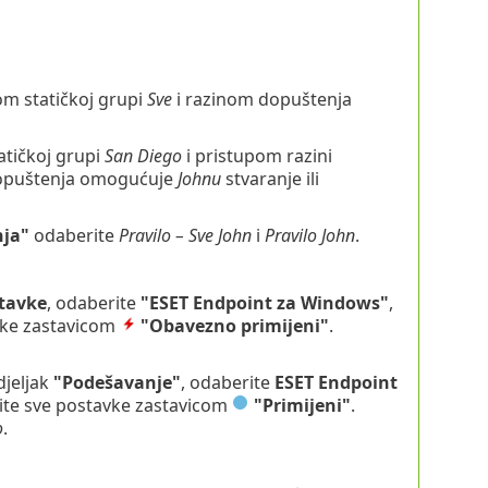
om statičkoj grupi
Sve
i razinom dopuštenja
atičkoj grupi
San Diego
i pristupom razini
dopuštenja omogućuje
Johnu
stvaranje ili
nja"
odaberite
Pravilo – Sve John
i
Pravilo John
.
tavke
, odaberite
"ESET Endpoint za Windows"
,
avke zastavicom
"Obavezno primijeni"
.
djeljak
"Podešavanje"
, odaberite
ESET Endpoint
nite sve postavke zastavicom
"Primijeni"
.
o
.