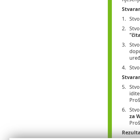
Stvaran
Stvo
Stvo
"čit
Stvo
dop
uređ
Stvo
Stvaran
Stvo
idit
Proš
Stvo
za 
Proš
Rezult