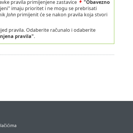
avke pravila primijenjene zastavice
"Obavezno
ni" imaju prioritet i ne mogu se prebrisati
nik
John
primijenit će se nakon pravila koja stvori
ijed pravila. Odaberite računalo i odaberite
njena pravila"
.
olačićima