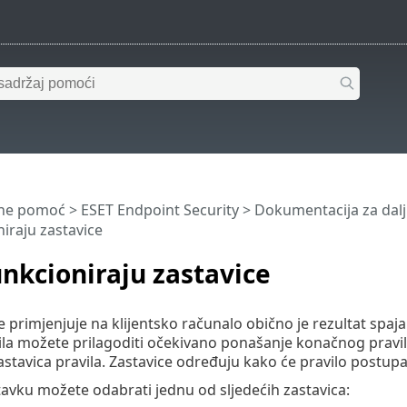
ine pomoć
>
ESET Endpoint Security
>
Dokumentacija za dalji
iraju zastavice
nkcioniraju zastavice
e primjenjuje na klijentsko računalo obično je rezultat spaja
ila možete prilagoditi očekivano ponašanje konačnog pravila
tavica pravila. Zastavice određuju kako će pravilo postu
avku možete odabrati jednu od sljedećih zastavica: