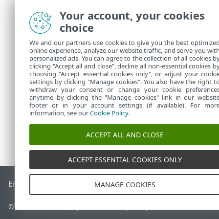
Prvo će 
Your account, your cookies
primije
drugim 
choice
adminis
We and our partners use cookies to give you the best optimize
Idite n
online experience, analyze our website traffic, and serve you wit
personalized ads. You can agree to the collection of all cookies b
"Prikaž
clicking "Accept all and close", decline all non-essential cookies b
choosing "Accept essential cookies only", or adjust your cooki
settings by clicking "Manage cookies". You also have the right t
withdraw your consent or change your cookie preference
anytime by clicking the "Manage cookies" link in our websit
footer or in your account settings (if available). For mor
information, see our
Cookie Policy
.
ACCEPT ALL AND CLOSE
ACCEPT ESSENTIAL COOKIES ONLY
End of Life
ESET-ova baza znanja
ESET-ov forum
ESET Statu
MANAGE COOKIES
© 1992 - 2026 ESET, spol. s r.o. – Sva prava pridržana.