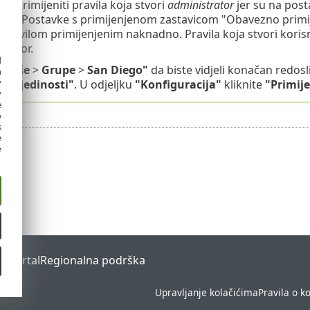
se primijeniti pravila koja stvori
administrator
jer su na post
ni"
. Postavke s primijenjenom zastavicom "Obavezno primije
pravilom primijenjenim naknadno. Pravila koja stvori koris
trator.
d
a
"Više
>
Grupe
>
San
Diego"
da biste vidjeli konačan redosl
h
y
i pojedinosti"
. U odjeljku
"Konfiguracija"
kliknite
"Primije
y
e
o
s
e
e
s Portal
Regionalna podrška
Upravljanje kolačićima
Pravila o k