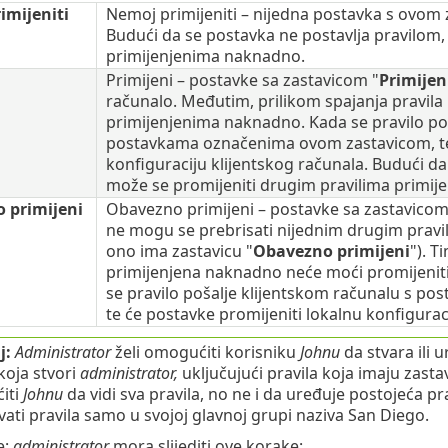
imijeniti
Nemoj primijeniti – nijedna postavka s ovom 
Budući da se postavka ne postavlja pravilom,
primijenjenima naknadno.
Primijeni – postavke sa zastavicom "
Primijen
računalo. Međutim, prilikom spajanja pravila
primijenjenima naknadno. Kada se pravilo poš
postavkama označenima ovom zastavicom, te 
konfiguraciju klijentskog računala. Budući da 
može se promijeniti drugim pravilima primi
 primijeni
Obavezno primijeni – postavke sa zastavicom
ne mogu se prebrisati nijednim drugim pravi
ono ima zastavicu "
Obavezno primijeni
"). T
primijenjena naknadno neće moći promijeniti
se pravilo pošalje klijentskom računalu s 
te će postavke promijeniti lokalnu konfigurac
j:
Administrator
želi omogućiti korisniku
Johnu
da stvara ili u
koja stvori
administrator,
uključujući pravila koja imaju zasta
iti
Johnu
da vidi sva pravila, no ne i da uređuje postojeća pr
ivati pravila samo u svojoj glavnoj grupi naziva San Diego.
e:
administrator
mora slijediti ove korake: