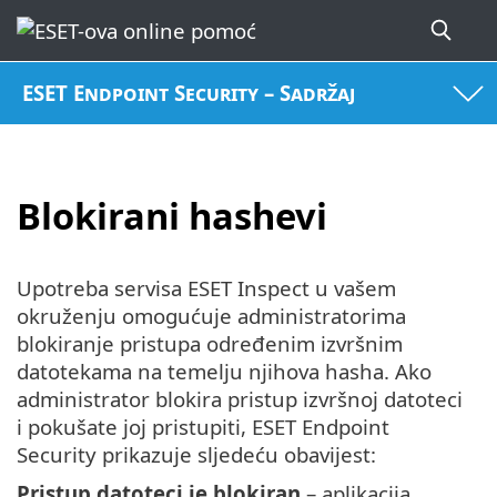
ESET Endpoint Security – Sadržaj
Blokirani hashevi
Upotreba servisa ESET Inspect u vašem
okruženju omogućuje administratorima
blokiranje pristupa određenim izvršnim
datotekama na temelju njihova hasha. Ako
administrator blokira pristup izvršnoj datoteci
i pokušate joj pristupiti, ESET Endpoint
Security prikazuje sljedeću obavijest:
Pristup datoteci je blokiran
– aplikacija