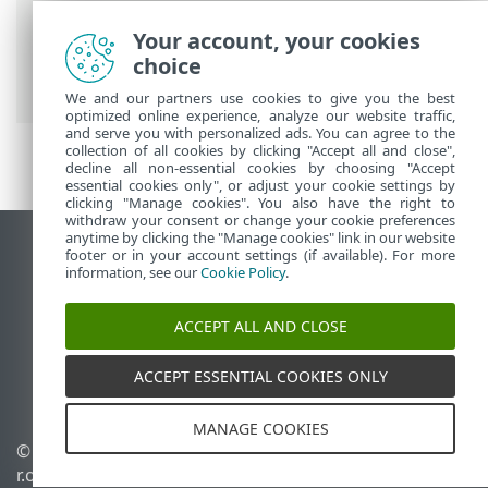
Putanje
Your account, your cookies
ESET-ova online pomoć
>
ESET Endpoint
choice
Security
>
Započni
> Blokirani hashevi
We and our partners use cookies to give you the best
optimized online experience, analyze our website traffic,
and serve you with personalized ads. You can agree to the
collection of all cookies by clicking "Accept all and close",
decline all non-essential cookies by choosing "Accept
essential cookies only", or adjust your cookie settings by
clicking "Manage cookies". You also have the right to
withdraw your consent or change your cookie preferences
anytime by clicking the "Manage cookies" link in our website
Prikaži stranicu za radnu površinu
footer or in your account settings (if available). For more
information, see our
Cookie Policy
.
End of Life
ESET-ova baza znanja
ACCEPT ALL AND CLOSE
ESET-ov forum
ESET Status Portal
ACCEPT ESSENTIAL COOKIES ONLY
Regionalna podrška
MANAGE COOKIES
© 1992 - 2026 ESET, spol. s
Upravljanje kolačićima
r.o. – Sva prava pridržana.
Pravila o kolačićima