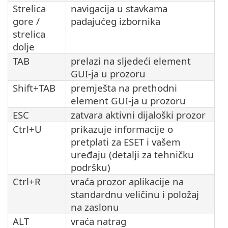
Strelica
navigacija u stavkama
gore /
padajućeg izbornika
strelica
dolje
TAB
prelazi na sljedeći element
GUI-ja u prozoru
Shift+TAB
premješta na prethodni
element GUI-ja u prozoru
ESC
zatvara aktivni dijaloški prozor
Ctrl+U
prikazuje informacije o
pretplati za ESET i vašem
uređaju (detalji za tehničku
podršku)
Ctrl+R
vraća prozor aplikacije na
standardnu veličinu i položaj
na zaslonu
ALT
vraća natrag