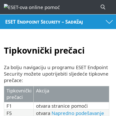
ESET Endpoint Security – Sadržaj
Tipkovnički prečaci
Za bolju navigaciju u programu ESET Endpoint
Security možete upotrijebiti sljedeće tipkovne
prečace:
Tipkovnički
Akcija
prečaci
F1
otvara stranice pomoći
F5
otvara
Napredno podešavanje