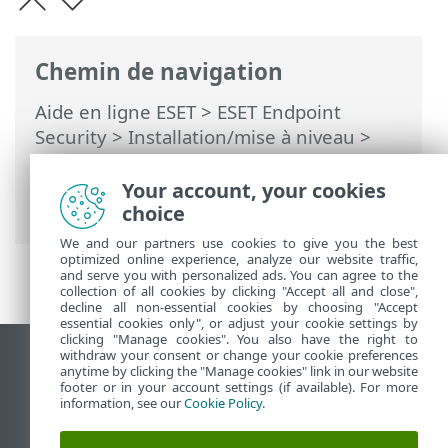
Chemin de navigation
Aide en ligne ESET
>
ESET Endpoint
Security
>
Installation/mise à niveau
>
Mise à niveau vers une nouvelle version
> Mise à niveau automatique des
Your account, your cookies
anciennes applications
choice
We and our partners use cookies to give you the best
optimized online experience, analyze our website traffic,
and serve you with personalized ads. You can agree to the
collection of all cookies by clicking "Accept all and close",
decline all non-essential cookies by choosing "Accept
essential cookies only", or adjust your cookie settings by
clicking "Manage cookies". You also have the right to
withdraw your consent or change your cookie preferences
Afficher le site des postes de travail
anytime by clicking the "Manage cookies" link in our website
footer or in your account settings (if available). For more
End of Life
information, see our
Cookie Policy
.
Base de connaissances ESET
Forum ESET