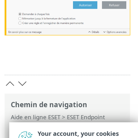
Chemin de navigation
Aide en ligne ESET
>
ESET Endpoint
Security
>
Configuration avancée
>
Protections
>
HIPS
> Fenêtre interactive
Your account, your cookies