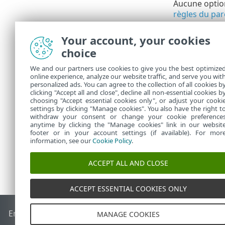
Aucune option
règles du par
Toutes les 
Your account, your cookies
Plus la règ
choice
supérieure 
En interne,
We and our partners use cookies to give you the best optimize
vous ne pou
online experience, analyze our website traffic, and serve you wit
Une règle q
personalized ads. You can agree to the collection of all cookies b
la plus bas
clicking "Accept all and close", decline all non-essential cookies b
choosing "Accept essential cookies only", or adjust your cooki
settings by clicking "Manage cookies". You also have the right t
withdraw your consent or change your cookie preference
anytime by clicking the "Manage cookies" link in our websit
footer or in your account settings (if available). For mor
information, see our
Cookie Policy
.
ACCEPT ALL AND CLOSE
ACCEPT ESSENTIAL COOKIES ONLY
End of Life
Base de connaissances ESET
Forum ESET
ESET S
MANAGE COOKIES