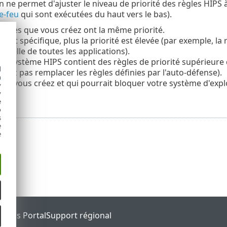
 ne permet d'ajuster le niveau de priorité des règles HIPS
e-feu
qui sont exécutées du haut vers le bas).
règles que vous créez ont la même priorité.
le est spécifique, plus la priorité est élevée (par exemple, l
à celle de toutes les applications).
 le système HIPS contient des règles de priorité supérieure
d
vez pas remplacer les règles définies par l'auto-défense).
h
ue vous créez et qui pourrait bloquer votre système d'exploi
y
se).
y
e
o
s
e
e
tatus Portal
Support régional