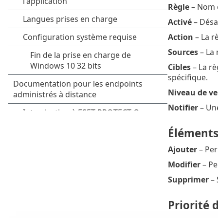
Règle
– Nom d
Activé
– Désac
Action
– La rè
Sources
– La 
Cibles
– La rè
spécifique.
Niveau de ve
Notifier
– Une
Élément
Ajouter
– Per
Modifier
– Pe
Supprimer
– 
Priorité 