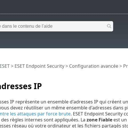
 ESET
>
ESET Endpoint Security
>
Configuration avancée
>
Pr
adresses IP
sses IP représente un ensemble d'adresses IP qui créent un
 vous devez réutiliser un même ensemble d'adresses dans p
ntre les attaques par force brute
. ESET Endpoint Security c
 des règles internes sont appliquées. La
zone Fiable
est un 
sses réseau où votre ordinateur et les fichiers partagés sto