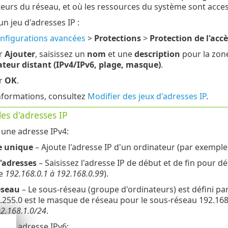
ateurs du réseau, et où les ressources du système sont acces
un jeu d'adresses IP :
nfigurations avancées
>
Protections
>
Protection de l'acc
ur
Ajouter
, saisissez un
nom
et une
description
pour la zone
ateur distant (IPv4/IPv6, plage, masque)
.
ur
OK
.
nformations, consultez
Modifier des jeux d'adresses IP
.
es d'adresses IP
 une adresse IPv4:
e unique
– Ajoute l'adresse IP d'un ordinateur (par exemple
'adresses
– Saisissez l'adresse IP de début et de fin pour dé
e
192.168.0.1 à 192.168.0.99
).
éseau
– Le sous-réseau (groupe d'ordinateurs) est défini pa
.255.0 est le masque de réseau pour le sous-réseau 192.168.
2.168.1.0/24
.
 une adresse IPv6: