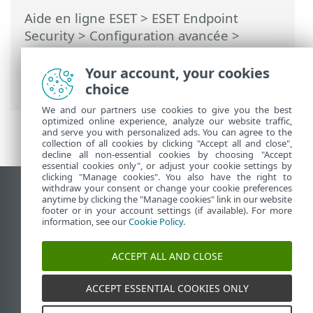
Aide en ligne ESET
>
ESET Endpoint
Security
>
Configuration avancée
>
Analyses
>
Analyse de l'appareil
>
Analyse en cas d'inactivité
> Détection en
Your account, your cookies
cas d’inactivité
choice
We and our partners use cookies to give you the best
optimized online experience, analyze our website traffic,
and serve you with personalized ads. You can agree to the
collection of all cookies by clicking "Accept all and close",
decline all non-essential cookies by choosing "Accept
essential cookies only", or adjust your cookie settings by
clicking "Manage cookies". You also have the right to
withdraw your consent or change your cookie preferences
Afficher le site des postes de travail
anytime by clicking the "Manage cookies" link in our website
footer or in your account settings (if available). For more
End of Life
information, see our
Cookie Policy
.
Base de connaissances ESET
Forum ESET
ACCEPT ALL AND CLOSE
ESET Status Portal
Support régional
ACCEPT ESSENTIAL COOKIES ONLY