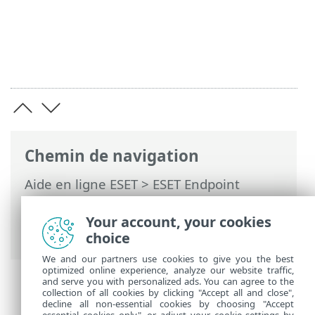
Chemin de navigation
Aide en ligne ESET
>
ESET Endpoint
Security
>
Configuration avancée
>
Analyses
>
Analyse de l'appareil
>
Your account, your cookies
Analyse en cas d'inactivité
choice
We and our partners use cookies to give you the best
optimized online experience, analyze our website traffic,
and serve you with personalized ads. You can agree to the
collection of all cookies by clicking "Accept all and close",
decline all non-essential cookies by choosing "Accept