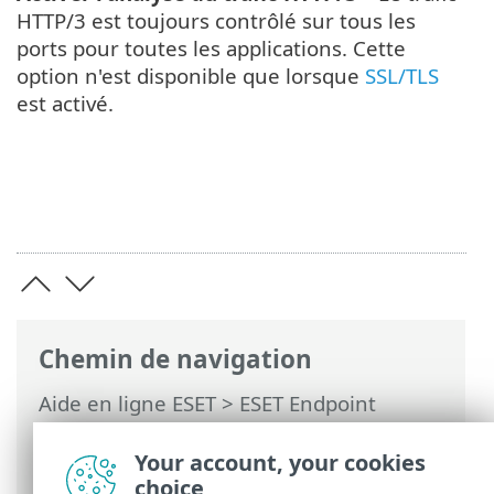
HTTP/3 est toujours contrôlé sur tous les
ports pour toutes les applications. Cette
option n'est disponible que lorsque
SSL/TLS
est activé.
Chemin de navigation
Aide en ligne ESET
>
ESET Endpoint
Security
>
Configuration avancée
>
Protections
>
Protection de l’accès Web
>
Your account, your cookies
Analyse du trafic HTTP(S)
choice