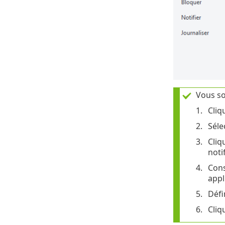
Vous so
Cliq
Séle
Cliq
noti
Cons
appl
Défi
Cliq