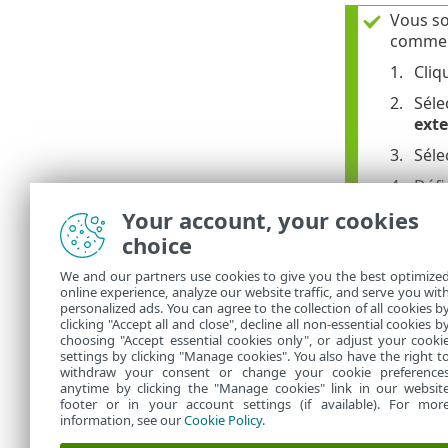
Vous so
comme 
Cliq
Séle
exte
Séle
Défi
Your account, your cookies
Défi
choice
Lais
We and our partners use cookies to give you the best optimize
Si l
online experience, analyze our website traffic, and serve you wit
personalized ads. You can agree to the collection of all cookies b
Cliq
clicking "Accept all and close", decline all non-essential cookies b
choosing "Accept essential cookies only", or adjust your cooki
settings by clicking "Manage cookies". You also have the right t
withdraw your consent or change your cookie preference
anytime by clicking the "Manage cookies" link in our websit
footer or in your account settings (if available). For mor
information, see our
Cookie Policy
.