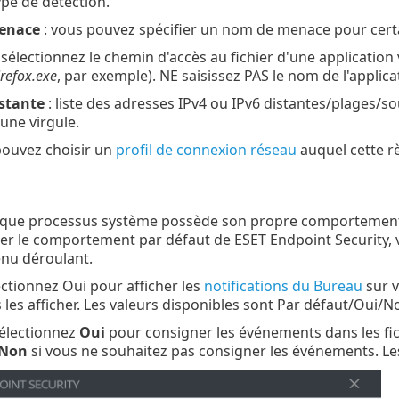
ype de détection.
enace
: vous pouvez spécifier un nom de menace pour certa
 sélectionnez le chemin d'accès au fichier d'une application vi
irefox.exe
, par exemple). NE saisissez PAS le nom de l'applica
istante
: liste des adresses IPv4 ou IPv6 distantes/plages/s
une virgule.
pouvez choisir un
profil de connexion réseau
auquel cette rè
que processus système possède son propre comportement et
r le comportement par défaut de ESET Endpoint Security, vo
enu déroulant.
ectionnez Oui pour afficher les
notifications du Bureau
sur v
 les afficher. Les valeurs disponibles sont Par défaut/Oui/N
sélectionnez
Oui
pour consigner les événements dans les fi
Non
si vous ne souhaitez pas consigner les événements. Le