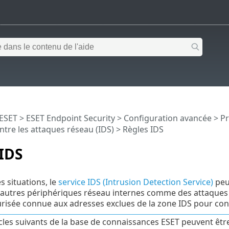
 ESET
>
ESET Endpoint Security
>
Configuration avancée
>
Pr
ntre les attaques réseau (IDS)
> Règles IDS
IDS
s situations, le
service IDS (Intrusion Detection Service)
peu
'autres périphériques réseau internes comme des attaques 
urisée connue aux adresses exclues de la zone IDS pour cont
icles suivants de la base de connaissances ESET peuvent êtr