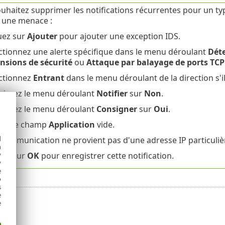
uhaitez supprimer les notifications récurrentes pour un ty
une menace :
uez sur
Ajouter
pour ajouter une exception IDS.
ctionnez une alerte spécifique dans le menu déroulant
Dét
nsions de sécurité
ou
Attaque par balayage de ports TCP
ctionnez
Entrant
dans le menu déroulant de la direction s'i
nissez le menu déroulant
Notifier
sur
Non
.
nissez le menu déroulant
Consigner
sur
Oui
.
sez le champ
Application
vide.
d
a communication ne provient pas d'une adresse IP particuliè
h
y
uez sur
OK
pour enregistrer cette notification.
y
e
o
s
e
e