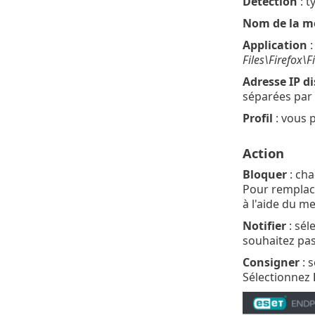
Détection
: t
Nom de la m
Application
:
Files\Firefox\F
Adresse IP d
séparées par 
Profil
: vous 
Action
Bloquer
: cha
Pour remplace
à l'aide du m
Notifier
: sél
souhaitez pas
Consigner
: 
Sélectionnez