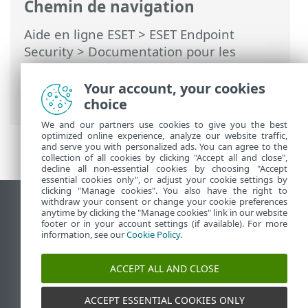
Chemin de navigation
Aide en ligne ESET
>
ESET Endpoint
Security
>
Documentation pour les
endpoints administrés à distance
>
Présentation des politiques
>
Your account, your cookies
Fonctionnement des indicateurs
choice
We and our partners use cookies to give you the best
optimized online experience, analyze our website traffic,
and serve you with personalized ads. You can agree to the
collection of all cookies by clicking "Accept all and close",
decline all non-essential cookies by choosing "Accept
essential cookies only", or adjust your cookie settings by
clicking "Manage cookies". You also have the right to
withdraw your consent or change your cookie preferences
Afficher le site des postes de travail
anytime by clicking the "Manage cookies" link in our website
footer or in your account settings (if available). For more
End of Life
information, see our
Cookie Policy
.
Base de connaissances ESET
Forum ESET
ACCEPT ALL AND CLOSE
ESET Status Portal
Support régional
ACCEPT ESSENTIAL COOKIES ONLY