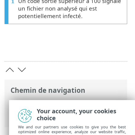
Un code sortie supérieur à 100 signale
un fichier non analysé qui est
potentiellement infecté.
Chemin de navigation
Aide en ligne ESET
>
ESET Endpoint
Security
>
Configuration avancée
>
Your account, your cookies
Analyseur de ligne de commande
choice
We and our partners use cookies to give you the best
optimized online experience, analyze our website traffic,