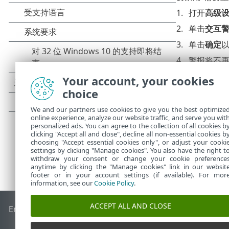
打开
高级
单击
交互
单击
确定
警报将不
（可选）要禁
Your account, your cookies
建议重新
choice
We and our partners use cookies to give you the best optimize
online experience, analyze our website traffic, and serve you wit
personalized ads. You can agree to the collection of all cookies b
clicking "Accept all and close", decline all non-essential cookies b
choosing "Accept essential cookies only", or adjust your cooki
settings by clicking "Manage cookies". You also have the right t
withdraw your consent or change your cookie preference
anytime by clicking the "Manage cookies" link in our websit
footer or in your account settings (if available). For mor
information, see our
Cookie Policy
.
ACCEPT ALL AND CLOSE
End of Life
ESET 知识库
ESET 论坛
ESET Status Portal
区域支