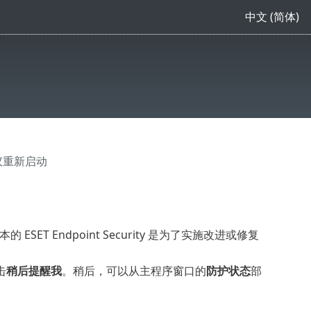
中文 (简体)
议重新启动
 ESET Endpoint Security 是为了实施改进或修复
击
稍后提醒我
。稍后，可以从主程序窗口的
防护状态
部