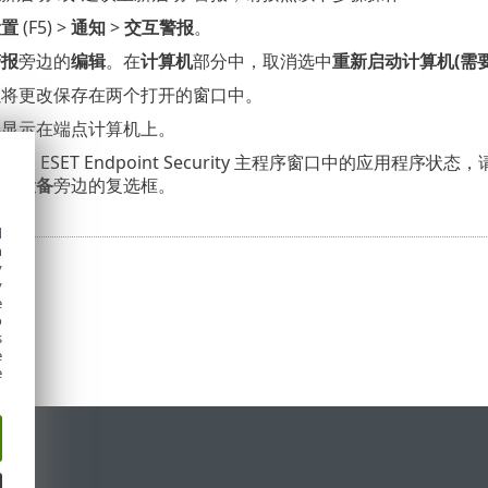
设置
(F5) >
通知
>
交互警报
。
警报
旁边的
编辑
。在
计算机
部分中，取消选中
重新启动计算机(需要
以将更改保存在两个打开的窗口中。
再显示在端点计算机上。
用 ESET Endpoint Security 主程序窗口中的应用程序状态，
启动设备
旁边的复选框。
d
h
y
y
e
o
s
e
e
持