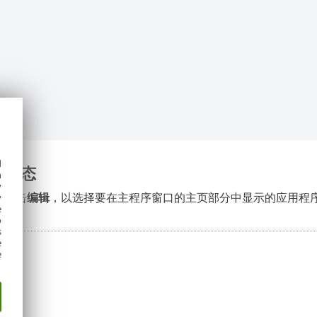
d
序状态
h
y
- 单击
编辑
，以选择要在主程序窗口的主页部分中显示的应用程
y
e
o
s
e
e