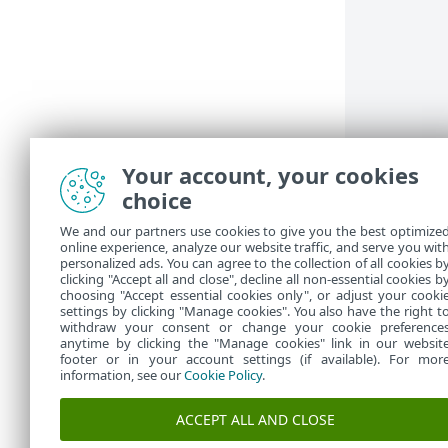
Your account, your cookies
choice
We and our partners use cookies to give you the best optimize
应用程
online experience, analyze our website traffic, and serve you wit
personalized ads. You can agree to the collection of all cookies b
应用程序状态
clicking "Accept all and close", decline all non-essential cookies b
choosing "Accept essential cookies only", or adjust your cooki
settings by clicking "Manage cookies". You also have the right t
withdraw your consent or change your cookie preference
anytime by clicking the "Manage cookies" link in our websit
footer or in your account settings (if available). For mor
information, see our
Cookie Policy
.
ACCEPT ALL AND CLOSE