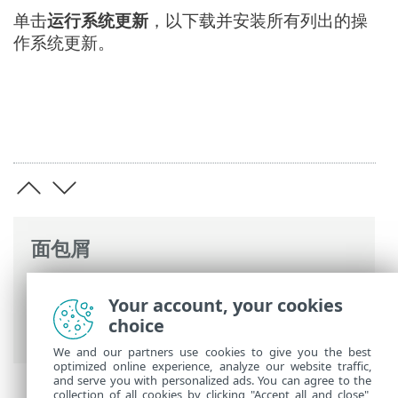
单击
运行系统更新
，以下载并安装所有列出的操
作系统更新。
面包屑
ESET 联机帮助
>
ESET Endpoint Security
>
Your account, your cookies
高级设置
>
工具
>
Microsoft Windows 更新
choice
> 对话窗口 - 操作系统更新
We and our partners use cookies to give you the best
optimized online experience, analyze our website traffic,
and serve you with personalized ads. You can agree to the
collection of all cookies by clicking "Accept all and close",