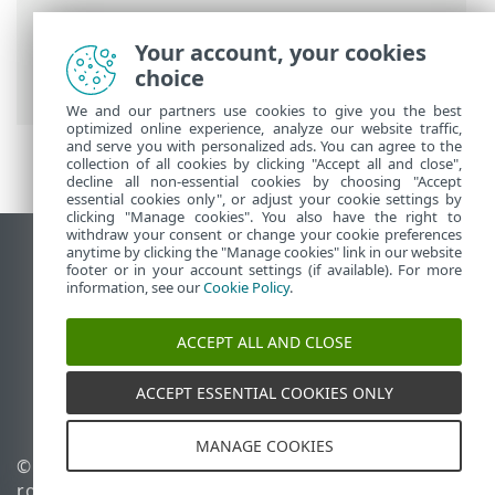
ESET 联机帮助
>
ESET Endpoint Security
>
Your account, your cookies
高级设置
>
保护
>
ThreatSense
> 不扫描的
choice
文件扩展名
We and our partners use cookies to give you the best
optimized online experience, analyze our website traffic,
and serve you with personalized ads. You can agree to the
collection of all cookies by clicking "Accept all and close",
decline all non-essential cookies by choosing "Accept
essential cookies only", or adjust your cookie settings by
clicking "Manage cookies". You also have the right to
withdraw your consent or change your cookie preferences
anytime by clicking the "Manage cookies" link in our website
查看桌面站点
footer or in your account settings (if available). For more
End of Life
information, see our
Cookie Policy
.
ESET 知识库
ACCEPT ALL AND CLOSE
ESET 论坛
ESET Status Portal
ACCEPT ESSENTIAL COOKIES ONLY
区域支持
MANAGE COOKIES
© 1992 - 2026 ESET, spol. s
管理 Cookie
r.o. - 保留所有权利。
Cookie 策略