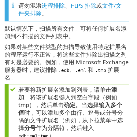
请勿混淆
进程排除
、
HIPS 排除
或
文件/文
件夹排除
。
默认情况下，扫描所有文件。可将任何扩展名添
加到不扫描的文件列表中。
如果对某些文件类型的扫描导致使用特定扩展名
的程序运行不正常，将这些文件排除出扫描之列
有时是必要的。例如，使用 Microsoft Exchange
服务器时，建议排除
、
和
扩展
.edb
.eml
.tmp
名。
若要将新扩展名添加到列表，请单击
添
加
。将该扩展名键入到空白字段（例如
tmp），然后单击
确定
。当选择
输入多个
值
时，可以添加多个由行、逗号或分号分
隔的文件扩展名（例如，从下拉菜单中选
择
分号
作为分隔符，然后键入
）。
edb;eml;tmp