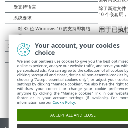
除了新建文件
10 个嵌套
用于已执行文
执行文件时采
Your account, your cookies
LiveGrid®
的
choice
执行可移动磁
估其行为。
We and our partners use cookies to give you the best optimize
online experience, analyze our website traffic, and serve you wit
personalized ads. You can agree to the collection of all cookies b
clicking "Accept all and close", decline all non-essential cookies b
choosing "Accept essential cookies only", or adjust your cooki
settings by clicking "Manage cookies". You also have the right t
withdraw your consent or change your cookie preference
anytime by clicking the "Manage cookies" link in our websit
footer or in your account settings (if available). For mor
information, see our
Cookie Policy
.
ACCEPT ALL AND CLOSE