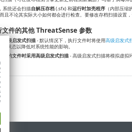
，系统还会扫描
自解压存档
(.sfx) 和
运行时加壳程序
（内部压缩
层，而且不论其实际大小如何都会进行检查。要修改存档扫描设置
件的其他 ThreatSense 参数
用高级启发式扫描
- 默认情况下，执行文件时将使用
高级启发式
启用状态以降低对系统性能的影响。
盘上的文件时采用高级启发式扫描
- 高级启发式扫描将模拟虚
d
h
y
y
e
o
s
e
e