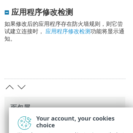
应用程序修改检测
如果修改后的应用程序存在防火墙规则，则它尝
试建立连接时，
应用程序修改检测
功能将显示通
知。
面包屑
Your account, your cookies
ESET 联机帮助
>
ESET Endpoint Security
>
choice
高级设置
>
保护
>
网络访问保护
> 防火墙