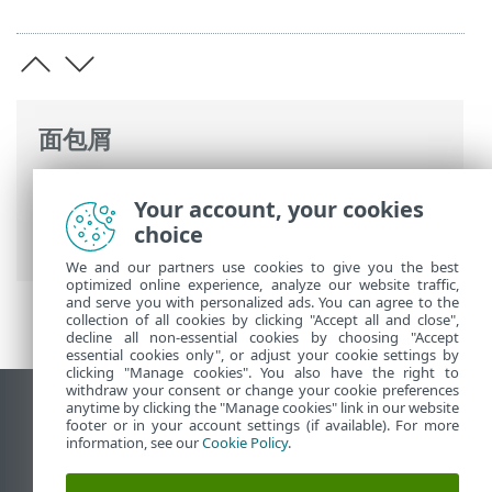
面包屑
ESET 联机帮助
>
ESET Endpoint Security
>
Your account, your cookies
高级设置
>
保护
>
网络访问保护
>
防火墙
>
choice
应用程序修改检测
We and our partners use cookies to give you the best
optimized online experience, analyze our website traffic,
and serve you with personalized ads. You can agree to the
collection of all cookies by clicking "Accept all and close",
decline all non-essential cookies by choosing "Accept
essential cookies only", or adjust your cookie settings by
clicking "Manage cookies". You also have the right to
withdraw your consent or change your cookie preferences
anytime by clicking the "Manage cookies" link in our website
查看桌面站点
footer or in your account settings (if available). For more
End of Life
information, see our
Cookie Policy
.
ESET 知识库