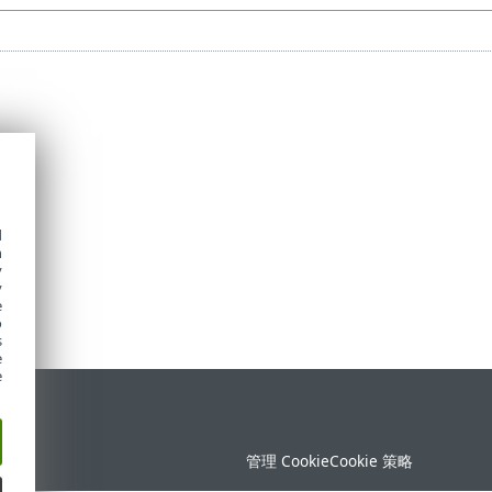
d
h
y
y
e
o
s
e
e
持
管理 Cookie
Cookie 策略