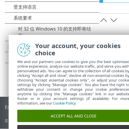
Your account, your cookies
choice
We and our partners use cookies to give you the best optimize
online experience, analyze our website traffic, and serve you wit
personalized ads. You can agree to the collection of all cookies b
clicking "Accept all and close", decline all non-essential cookies b
choosing "Accept essential cookies only", or adjust your cooki
settings by clicking "Manage cookies". You also have the right t
withdraw your consent or change your cookie preference
anytime by clicking the "Manage cookies" link in our websit
footer or in your account settings (if available). For mor
information, see our
Cookie Policy
.
End of Life
ESET 知识库
ESET 论坛
ESET Status Portal
区域支
ACCEPT ALL AND CLOSE
© 1992 - 2026 ESET, spol. s r.o. - 保留所有权利。